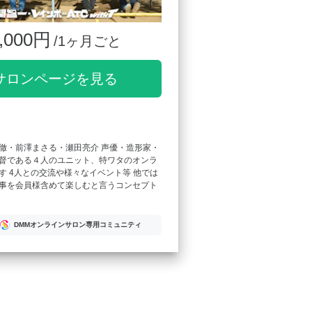
,000円
/1ヶ月ごと
サロンページを見る
徹・前澤まさる・瀬田亮介 声優・造形家・
督である４人のユニット、特ワタのオンラ
す 4人との交流や様々なイベント等 他では
事を会員様含めて楽しむと言うコンセプト
DMMオンラインサロン専用コミュニティ