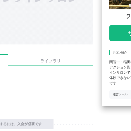
2
サロン紹介
ライブラリ
関智一・稲田
アクション監
インサロンで
体験できない
です
運営ツール
するには、入会が必要です