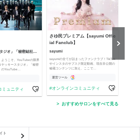
さゆ民プレミアム【sayumi Offic
公益
ial Fanclub】
sayumi
「コヤッキースタジオ」「秘密結社コヤミナティ」
公益
sayumiの全てが詰まったファンクラブ！TikTok
ようこそ、YouTubeの限界
Officia
やインスタのサブスク限定動画、現在非公開の
コヤッキースタジオ」「秘密
e thro
秘蔵コンテンツに加え、ここで…
YouTube…
運営ツール
運営
オンラインコミュニティ
コミュニティ
学
おすすめサロンをすべて見る
イト