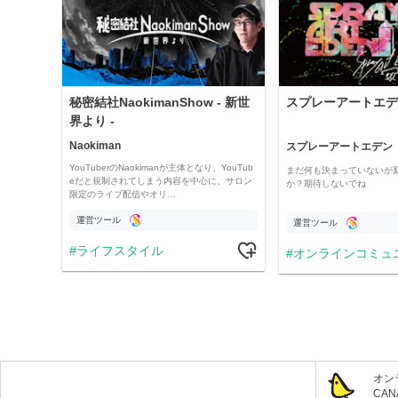
秘密結社NaokimanShow - 新世
スプレーアートエデ
界より -
Naokiman
スプレーアートエデン
YouTuberのNaokimanが主体となり、YouTub
まだ何も決まっていないが
eだと規制されてしまう内容を中心に、サロン
か？期待しないでね
限定のライブ配信やオリ…
運営ツール
運営ツール
ライフスタイル
オンラインコミュ
オン
CA