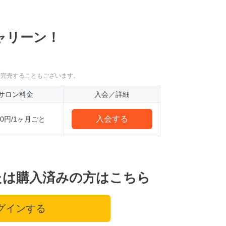
ャリーン！
に完売することもございます。
サロン料金
入会／詳細
入会する
000円/1ヶ月ごと
たは購入済みの方はこちら
グインする