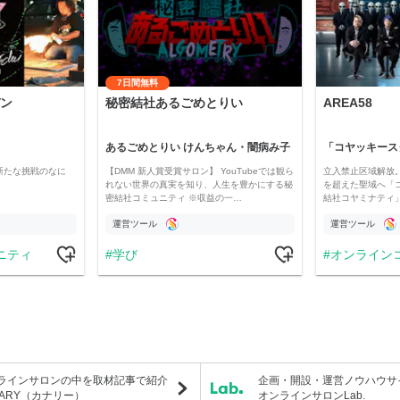
7日間無料
ン
秘密結社あるごめとりい
AREA58
あるごめとりい けんちゃん・闇病み子
新たな挑戦のなに
【DMM 新人賞受賞サロン】 YouTubeでは観ら
立入禁止区域解放。
れない世界の真実を知り、人生を豊かにする秘
を超えた聖域へ「
密結社コミュニティ ※収益の一…
結社コヤミナティ」の
運営ツール
運営ツール
ニティ
学び
オンライン
ラインサロンの中を取材記事で紹介
企画・開設・運営ノウハウサ
NARY（カナリー）
オンラインサロンLab.