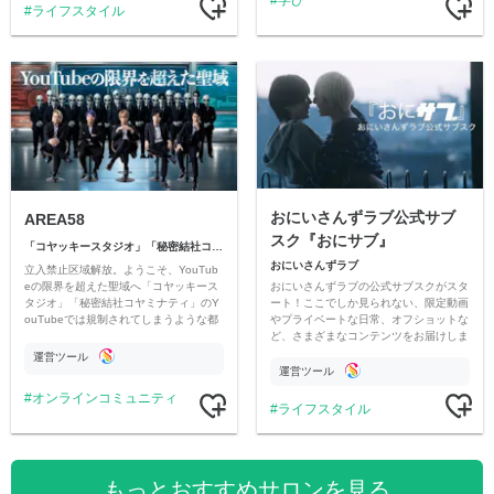
ライフスタイル
おにいさんずラブ公式サブ
AREA58
スク『おにサブ』
「コヤッキースタジオ」「秘密結社コヤミナティ」
おにいさんずラブ
立入禁止区域解放。ようこそ、YouTub
おにいさんずラブの公式サブスクがスタ
eの限界を超えた聖域へ「コヤッキース
ート！ここでしか見られない、限定動画
タジオ」「秘密結社コヤミナティ」のY
やプライベートな日常、オフショットな
ouTubeでは規制されてしまうような都
ど、さまざまなコンテンツをお届けしま
市伝説を中心にオリジナルコンテンツを
す。
公開。
運営ツール
運営ツール
オンラインコミュニティ
ライフスタイル
もっとおすすめサロンを見る