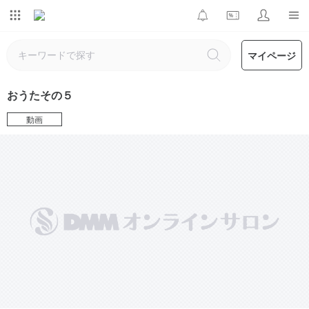
マイページ
おうたその５
動画