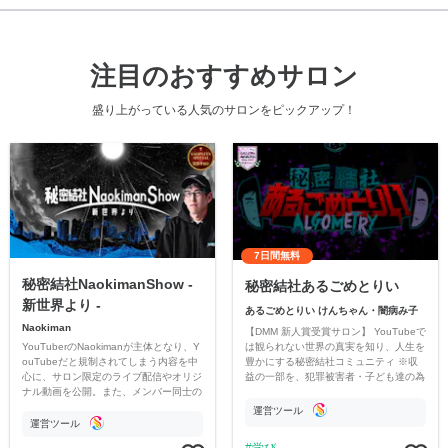
注目のおすすめサロン
盛り上がっている人気のサロンをピックアップ！
7日間無料
秘密結社NaokimanShow -
秘密結社あるごめとりい
新世界より -
あるごめとりい けんちゃん・闇病み子
Naokiman
【DMM 新人賞受賞サロン】 YouTubeで
YouTuberのNaokimanが主体となり、Y
は観られない世界の真実を知り、人生を
ouTubeだと規制されてしまう内容を中
豊かにする秘密結社コミュニティ ※収
心に、サロン限定のライブ配信やオリジ
益の一部を、犯罪被害者・子ども達の為
ナル動画を公開。また、メンバー同士の
のチャリティーに寄付させていただきま
情報交換や交流の場としても楽しんでい
す
運営ツール
ただいています。
運営ツール
学び