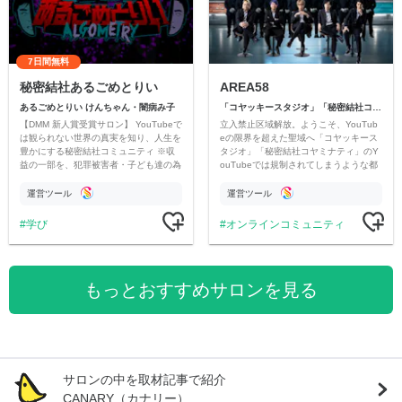
7日間無料
秘密結社あるごめとりい
AREA58
あるごめとりい けんちゃん・闇病み子
「コヤッキースタジオ」「秘密結社コヤミナティ」
【DMM 新人賞受賞サロン】 YouTubeで
立入禁止区域解放。ようこそ、YouTub
は観られない世界の真実を知り、人生を
eの限界を超えた聖域へ「コヤッキース
豊かにする秘密結社コミュニティ ※収
タジオ」「秘密結社コヤミナティ」のY
益の一部を、犯罪被害者・子ども達の為
ouTubeでは規制されてしまうような都
のチャリティーに寄付させていただきま
市伝説を中心にオリジナルコンテンツを
す
公開。
運営ツール
運営ツール
学び
オンラインコミュニティ
もっとおすすめサロンを見る
サロンの中を取材記事で紹介
CANARY（カナリー）