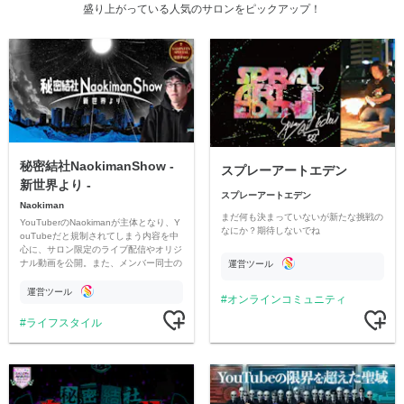
盛り上がっている人気のサロンをピックアップ！
秘密結社NaokimanShow -
スプレーアートエデン
新世界より -
スプレーアートエデン
Naokiman
まだ何も決まっていないが新たな挑戦の
YouTuberのNaokimanが主体となり、Y
なにか？期待しないでね
ouTubeだと規制されてしまう内容を中
心に、サロン限定のライブ配信やオリジ
ナル動画を公開。また、メンバー同士の
運営ツール
情報交換や交流の場としても楽しんでい
ただいています。
運営ツール
オンラインコミュニティ
ライフスタイル