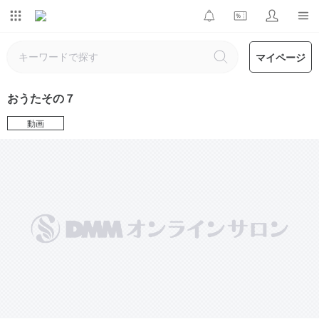
マイページ
おうたその７
動画