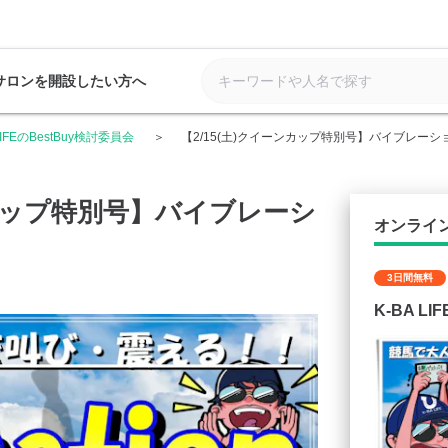
サロンを開設したい方へ
 LIFEのBestBuy検討委員会
【2/15(土)クイーンカップ特別号】バイブレーシ
ンカップ特別号】バイブレーシ
オンライ
3日間無料
K-BA L