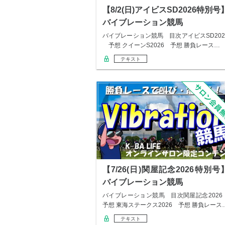
【8/2(日)アイビスSD2026特別号
バイブレーション競馬
バイブレーション競馬 目次アイビスSD202
予想 クイーンS2026 予想 勝負レース…
テキスト
【7/26(日)関屋記念2026特別号
バイブレーション競馬
バイブレーション競馬 目次関屋記念202
予想 東海ステークス2026 予想 勝負レース
テキスト