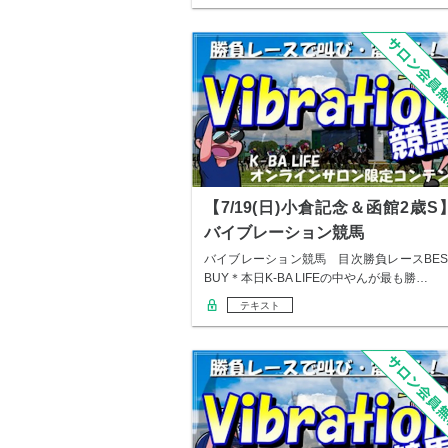
【7/19(日)小倉記念＆函館2歳S
バイブレーション競馬
バイブレーション競馬 目次勝負レースBES
BUY＊本日K-BA LIFEの中やんが最も勝…
テキスト