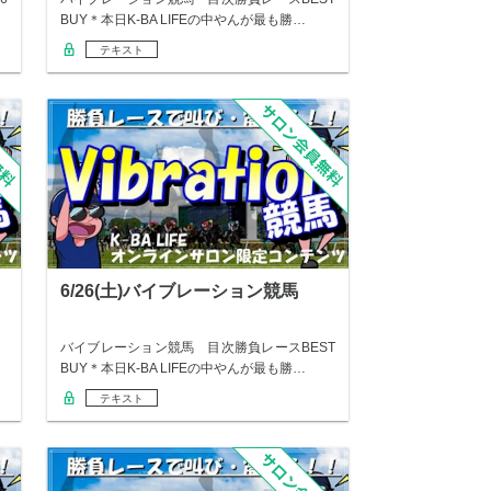
BUY＊本日K-BA LIFEの中やんが最も勝…
テキスト
】
6/26(土)バイブレーション競馬
6
バイブレーション競馬 目次勝負レースBEST
BUY＊本日K-BA LIFEの中やんが最も勝…
テキスト