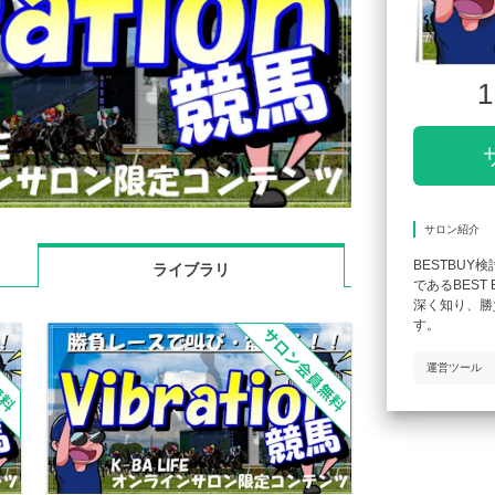
1
サロン紹介
BESTBUY
ライブラリ
であるBES
深く知り、勝
す。
運営ツール