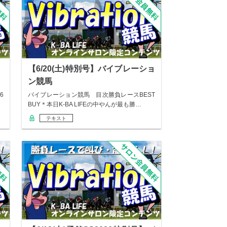
】
【6/20(土)特別号】バイブレーショ
ン競馬
6
バイブレーション競馬 目次勝負レースBEST
BUY＊本日K-BA LIFEの中やんが最も勝…
テキスト