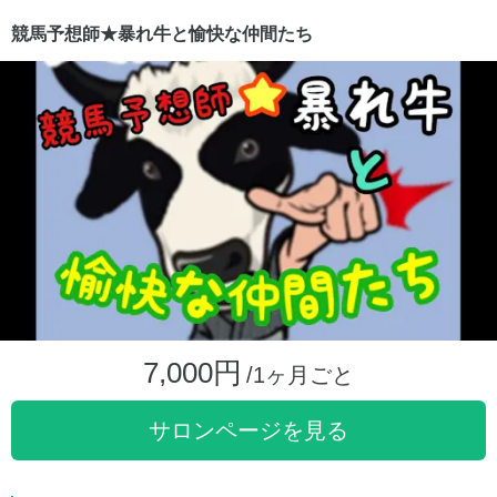
競馬予想師★暴れ牛と愉快な仲間たち
7,000円
/1ヶ月ごと
サロンページを見る