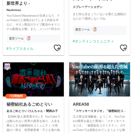
新世界より -
スプレーアートエデン
Naokiman
まだ何も決まっていないが新たな挑戦の
YouTuberのNaokimanが主体となり、Y
なにか？期待しないでね
ouTubeだと規制されてしまう内容を中
心に、サロン限定のライブ配信やオリジ
ナル動画を公開。また、メンバー同士の
運営ツール
情報交換や交流の場としても楽しんでい
ただいています。
運営ツール
オンラインコミュニティ
ライフスタイル
7日間無料
秘密結社あるごめとりい
AREA58
あるごめとりい けんちゃん・闇病み子
「コヤッキースタジオ」「秘密結社コヤミナティ」
【DMM 新人賞受賞サロン】 YouTubeで
立入禁止区域解放。ようこそ、YouTub
は観られない世界の真実を知り、人生を
eの限界を超えた聖域へ「コヤッキース
豊かにする秘密結社コミュニティ ※収
タジオ」「秘密結社コヤミナティ」のY
益の一部を、犯罪被害者・子ども達の為
ouTubeでは規制されてしまうような都