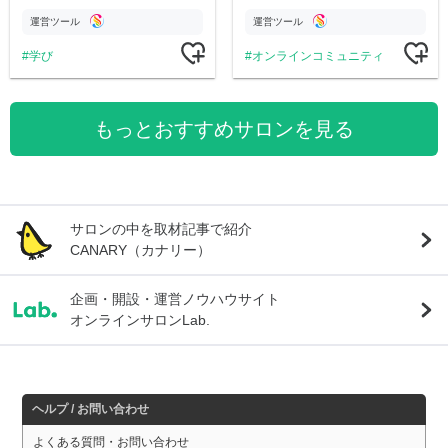
のチャリティーに寄付させていただきま
市伝説を中心にオリジナルコンテンツを
す
公開。
運営ツール
運営ツール
学び
オンラインコミュニティ
もっとおすすめサロンを見る
サロンの中を取材記事で紹介
CANARY（カナリー）
企画・開設・運営ノウハウサイト
オンラインサロンLab.
ヘルプ / お問い合わせ
よくある質問・お問い合わせ