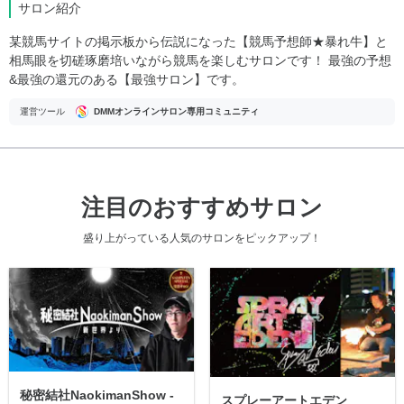
サロン紹介
某競馬サイトの掲示板から伝説になった【競馬予想師★暴れ牛】と
相馬眼を切磋琢磨培いながら競馬を楽しむサロンです！ 最強の予想
&最強の還元のある【最強サロン】です。
運営ツール
DMMオンラインサロン専用コミュニティ
注目のおすすめサロン
盛り上がっている人気のサロンをピックアップ！
秘密結社NaokimanShow -
スプレーアートエデン