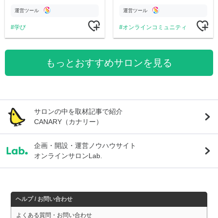
のチャリティーに寄付させていただきま
市伝説を中心にオリジナルコンテンツを
す
公開。
運営ツール
運営ツール
学び
オンラインコミュニティ
もっとおすすめサロンを見る
サロンの中を取材記事で紹介
CANARY（カナリー）
企画・開設・運営ノウハウサイト
オンラインサロンLab.
ヘルプ / お問い合わせ
よくある質問・お問い合わせ