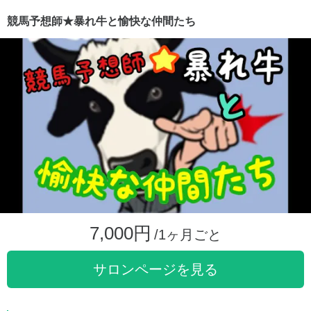
競馬予想師★暴れ牛と愉快な仲間たち
7,000円
/1ヶ月ごと
サロンページを見る