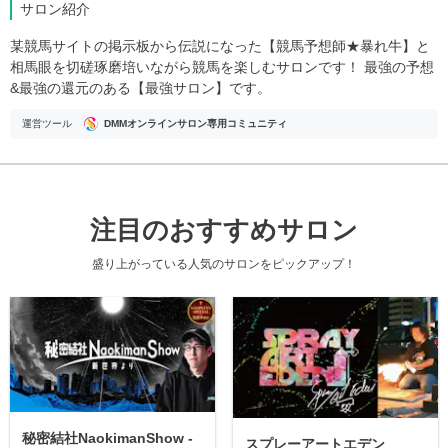
サロン紹介
某競馬サイトの掲示板から伝説になった【競馬予想師★暴れ牛】と
相馬眼を切磋琢磨培いながら競馬を楽しむサロンです！ 最強の予想
&最強の還元のある【最強サロン】です。
運営ツール
DMMオンラインサロン専用コミュニティ
注目のおすすめサロン
盛り上がっている人気のサロンをピックアップ！
秘密結社NaokimanShow -
スプレーアートエデン