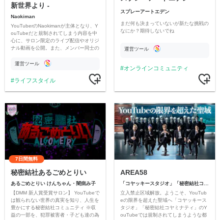
新世界より -
スプレーアートエデン
Naokiman
まだ何も決まっていないが新たな挑戦の
YouTuberのNaokimanが主体となり、Y
なにか？期待しないでね
ouTubeだと規制されてしまう内容を中
心に、サロン限定のライブ配信やオリジ
ナル動画を公開。また、メンバー同士の
運営ツール
情報交換や交流の場としても楽しんでい
ただいています。
運営ツール
オンラインコミュニティ
ライフスタイル
7日間無料
秘密結社あるごめとりい
AREA58
あるごめとりい けんちゃん・闇病み子
「コヤッキースタジオ」「秘密結社コヤミナティ」
【DMM 新人賞受賞サロン】 YouTubeで
立入禁止区域解放。ようこそ、YouTub
は観られない世界の真実を知り、人生を
eの限界を超えた聖域へ「コヤッキース
豊かにする秘密結社コミュニティ ※収
タジオ」「秘密結社コヤミナティ」のY
益の一部を、犯罪被害者・子ども達の為
ouTubeでは規制されてしまうような都