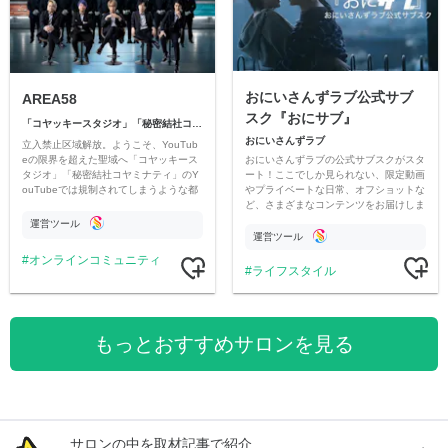
おにいさんずラブ公式サブ
AREA58
スク『おにサブ』
「コヤッキースタジオ」「秘密結社コヤミナティ」
おにいさんずラブ
立入禁止区域解放。ようこそ、YouTub
おにいさんずラブの公式サブスクがスタ
eの限界を超えた聖域へ「コヤッキース
ート！ここでしか見られない、限定動画
タジオ」「秘密結社コヤミナティ」のY
やプライベートな日常、オフショットな
ouTubeでは規制されてしまうような都
ど、さまざまなコンテンツをお届けしま
市伝説を中心にオリジナルコンテンツを
す。
公開。
運営ツール
運営ツール
オンラインコミュニティ
ライフスタイル
もっとおすすめサロンを見る
サロンの中を取材記事で紹介