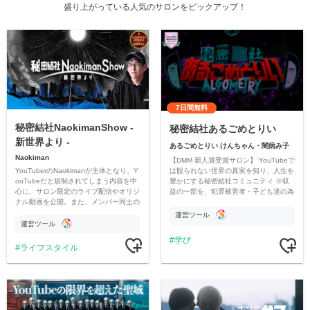
盛り上がっている人気のサロンをピックアップ！
7日間無料
秘密結社NaokimanShow -
秘密結社あるごめとりい
新世界より -
あるごめとりい けんちゃん・闇病み子
Naokiman
【DMM 新人賞受賞サロン】 YouTubeで
YouTuberのNaokimanが主体となり、Y
は観られない世界の真実を知り、人生を
ouTubeだと規制されてしまう内容を中
豊かにする秘密結社コミュニティ ※収
心に、サロン限定のライブ配信やオリジ
益の一部を、犯罪被害者・子ども達の為
ナル動画を公開。また、メンバー同士の
のチャリティーに寄付させていただきま
情報交換や交流の場としても楽しんでい
す
運営ツール
ただいています。
運営ツール
学び
ライフスタイル