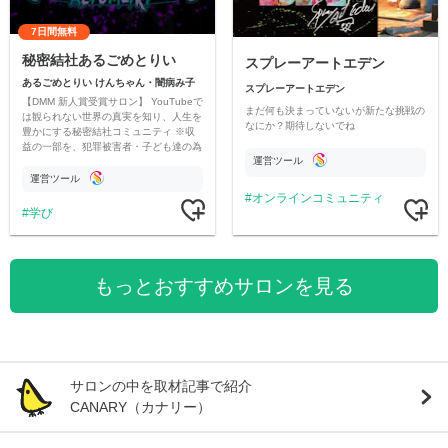
7日間無料
秘密結社あるごめとりい
スプレーアートエデン
あるごめとりい けんちゃん・闇病み子
スプレーアートエデン
【DMM 新人賞受賞サロン】 YouTubeで
まだ何も決まっていないが新たな挑戦の
は観られない世界の真実を知り、人生を
なにか？期待しないでね
豊かにする秘密結社コミュニティ ※収
益の一部を、犯罪被害者・子ども達の為
運営ツール
のチャリティーに寄付させていただきま
す
運営ツール
オンラインコミュニティ
学び
もっとおすすめサロンを見る
サロンの中を取材記事で紹介
CANARY（カナリー）