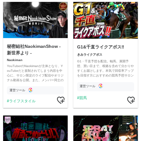
秘密結社NaokimanShow -
G1&千直ライクアボス‼️
新世界より -
きみライクアボス
Naokiman
G1・千直予想を配信。軸馬、展開予
YouTuberのNaokimanが主体となり、Y
想、買い目まで、根拠を含めて分かりや
ouTubeだと規制されてしまう内容を中
すくお届けします。本気で回収率アップ
心に、サロン限定のライブ配信やオリジ
を目指す方におすすめの競馬予想サロン
ナル動画を公開。また、メンバー同士の
です。
情報交換や交流の場としても楽しんでい
運営ツール
ただいています。
運営ツール
競馬
ライフスタイル