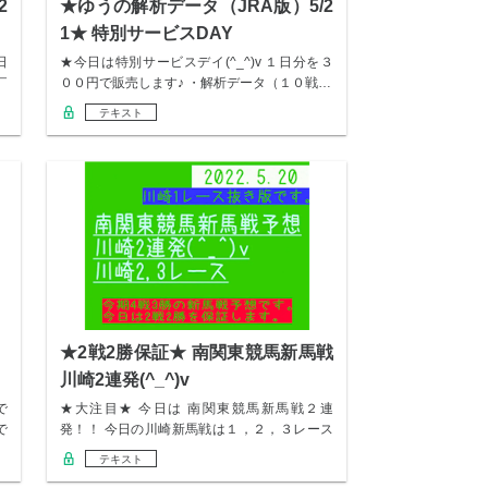
2
★ゆうの解析データ（JRA版）5/2
1★ 特別サービスDAY
日
★今日は特別サービスデイ(^_^)v １日分を３
￣
００円で販売します♪ ・解析データ（１０戦…
テキスト
★2戦2勝保証★ 南関東競馬新馬戦
川崎2連発(^_^)v
で
★大注目★ 今日は 南関東競馬新馬戦２連
で
発！！ 今日の川崎新馬戦は１，２，３レース
です。 …
テキスト