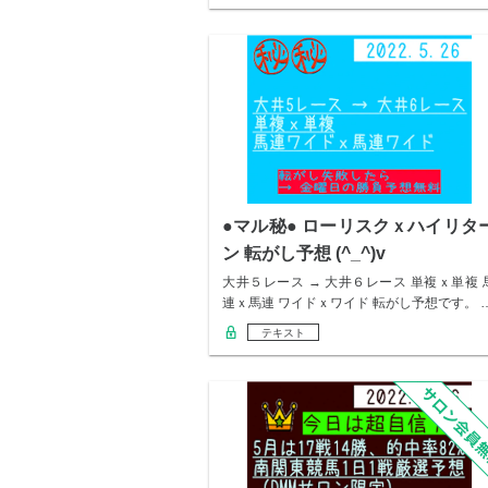
●マル秘● ローリスクｘハイリタ
ン 転がし予想 (^_^)v
大井５レース → 大井６レース 単複ｘ単複 
連ｘ馬連 ワイドｘワイド 転がし予想です。 
テキスト