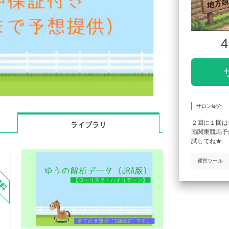
4
サロン紹介
２回に１回は
ライブラリ
南関東競馬予
試してね★
運営ツール