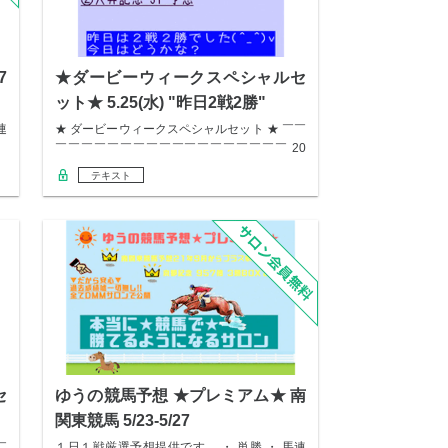
7
★ダービーウィークスペシャルセ
ット★ 5.25(水) "昨日2戦2勝"
連
★ ダービーウィークスペシャルセット ★ ￣￣
￣￣￣￣￣￣￣￣￣￣￣￣￣￣￣￣￣￣ 20
2…
テキスト
セ
ゆうの競馬予想 ★プレミアム★ 南
関東競馬 5/23-5/27
￣
１日１戦厳選予想提供です。 ・ 単勝 ・ 馬連