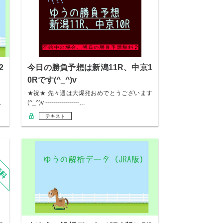
2
今日の勝負予想は新潟11R、中京1
0Rです(^_^)v
】
★祝★ 先々週は大爆発おめでとうございます
…
(^_^)v -----------------…
テキスト