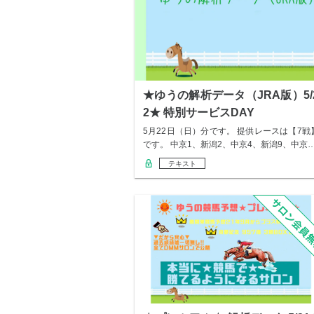
★ゆうの解析データ（JRA版）5/
2★ 特別サービスDAY
5月22日（日）分です。 提供レースは【7戦
です。 中京1、新潟2、中京4、新潟9、中京
テキスト