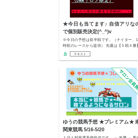
★今日も当てます♪ 自信アリな
で個別販売決定(^_^)v
※今日の予想は前半戦です。（ナイター、1
時前のレースから提供） 先週は【５戦４勝
今月…
テキスト
ゆうの競馬予想 ★プレミアム★ 
関東競馬 5/16-5/20
１日１戦厳選予想提供です。 ・ 単勝 ・ 馬