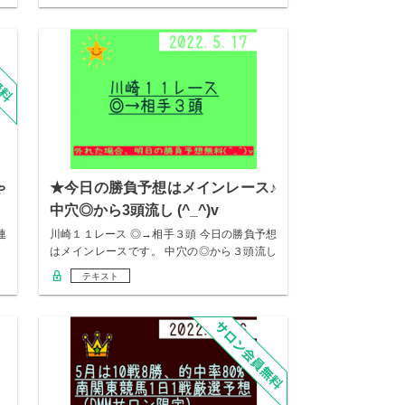
ゃ
★今日の勝負予想はメインレース♪
中穴◎から3頭流し (^_^)v
連
川崎１１レース ◎→相手３頭 今日の勝負予想
はメインレースです。 中穴の◎から３頭流し
にな…
テキスト