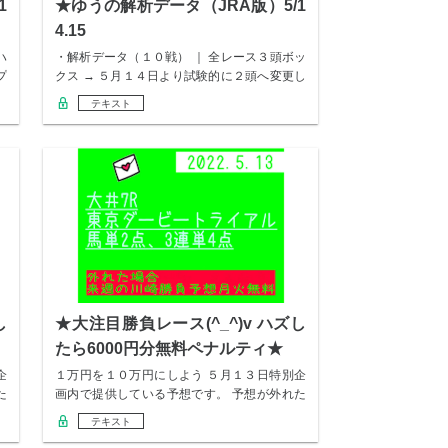
1
★ゆうの解析データ（JRA版）5/1
4.15
ハ
・解析データ（１０戦） ｜ 全レース３頭ボッ
プ
クス → ５月１４日より試験的に２頭へ変更し
ま…
テキスト
し
★大注目勝負レース(^_^)v ハズし
たら6000円分無料ペナルティ★
企
１万円を１０万円にしよう ５月１３日特別企
た
画内で提供している予想です。 予想が外れた
場合は…
テキスト