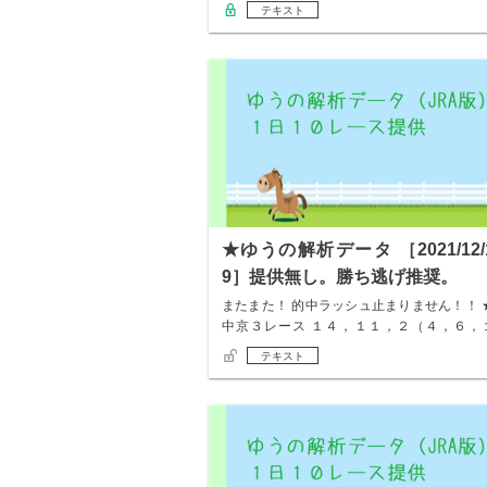
テキスト
★ゆうの解析データ ［2021/12/
9］提供無し。勝ち逃げ推奨。
またまた！ 的中ラッシュ止まりません！！ 
中京３レース １４，１１，２（４，６，
３） …
テキスト