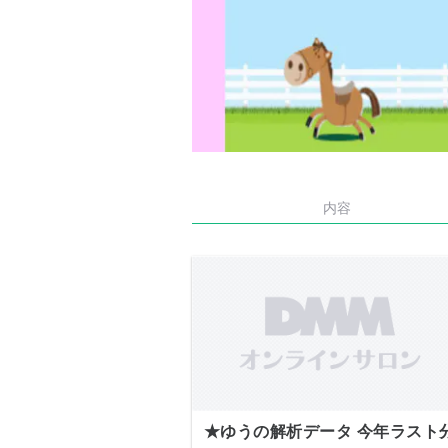
内容
★ゆうの解析データ 今年ラスト