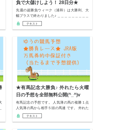
負で大儲けしよう！ 28日分★
先週の超勝負ウィーク（浦和）は大勝利、大
幅プラスで終わりました♪ ＿＿＿＿＿＿＿＿＿
＿＿＿…
テキスト
勝
★有馬記念大勝負♪ 外れたら火曜
日の予想を全部無料公開(^_^)v
大
有馬記念の予想です。 人気薄の馬の複勝１点
＿
人気薄の馬から相手５頭の馬連 です。 外れた
場…
テキスト