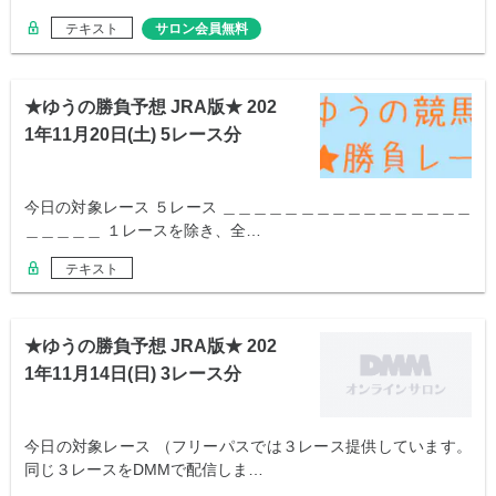
テキスト
サロン会員無料
★ゆうの勝負予想 JRA版★ 202
1年11月20日(土) 5レース分
今日の対象レース ５レース ＿＿＿＿＿＿＿＿＿＿＿＿＿＿＿＿
＿＿＿＿＿ １レースを除き、全…
テキスト
★ゆうの勝負予想 JRA版★ 202
1年11月14日(日) 3レース分
今日の対象レース （フリーパスでは３レース提供しています。
同じ３レースをDMMで配信しま…