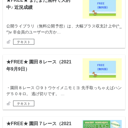
★FREE★ またまた無料で大的
中♪ 近況成績
公開ライブラリ（無料公開予想）は、大幅プラス収支計上中(^_
^)v 非会員のユーザーの方か…
テキスト
★FREE★ 園田８レース（2021
年9月9日）
・園田８レース ◎９トウケイメニモミヨ 先手取っちゃえばハン
デ５０キロ。 逃げ切りです。 …
テキスト
★FREE★ 園田７レース（2021