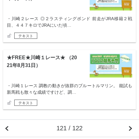
・川崎２レース ◎２ラスティングボンド 前走がJRA移籍２戦
目、４４７キロでJRAにいた頃…
テキスト
★FREE★川崎１レース★ （20
21年8月31日）
・川崎１レース 調教の動きが抜群のブルートルマリン。 能試も
新馬戦も散々な成績ですけど、調…
テキスト
121 / 122