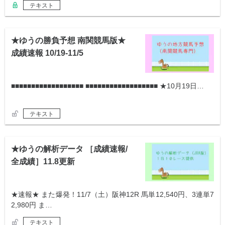
テキスト
★ゆうの勝負予想 南関競馬版★
成績速報 10/19-11/5
■■■■■■■■■■■■■■■■■■ ■■■■■■■■■■■■■■■■■■ ★10月19日…
テキスト
★ゆうの解析データ ［成績速報/
全成績］11.8更新
★速報★ また爆発！11/7（土）阪神12R 馬単12,540円、3連単7
2,980円 ま…
テキスト