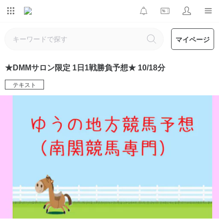
マイページ
★DMMサロン限定 1日1戦勝負予想★ 10/18分
テキスト