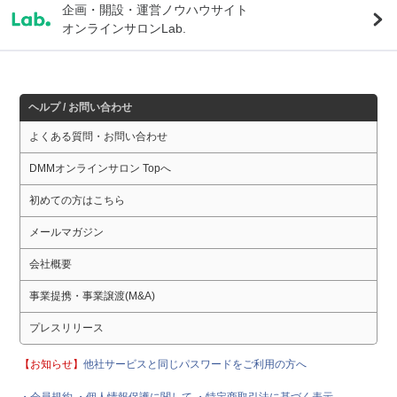
企画・開設・運営ノウハウサイト
オンラインサロンLab.
ヘルプ / お問い合わせ
よくある質問・お問い合わせ
DMMオンラインサロン Topへ
初めての方はこちら
メールマガジン
会社概要
事業提携・事業譲渡(M&A)
プレスリリース
【お知らせ】
他社サービスと同じパスワードをご利用の方へ
・会員規約
・個人情報保護に関して
・特定商取引法に基づく表示