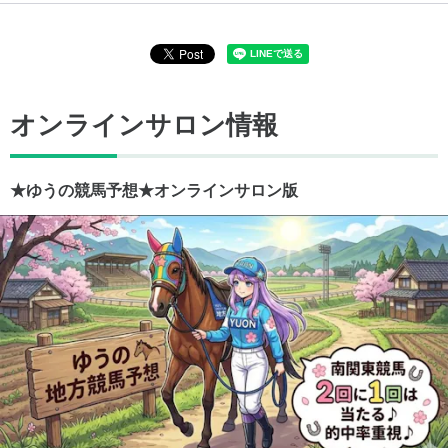
オンラインサロン情報
★ゆうの競馬予想★オンラインサロン版