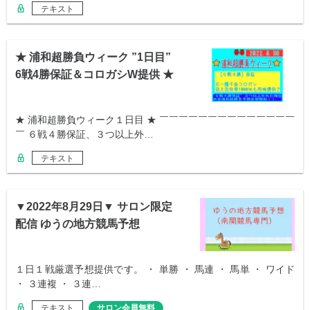
テキスト
★ 浦和超勝負ウィーク ”1日目”
6戦4勝保証＆コロガシW提供 ★
★ 浦和超勝負ウィーク１日目 ★ ￣￣￣￣￣￣￣￣￣￣￣￣￣￣
￣ ６戦４勝保証、３つ以上外…
テキスト
▼2022年8月29日▼ サロン限定
配信 ゆうの地方競馬予想
１日１戦厳選予想提供です。 ・ 単勝 ・ 馬連 ・ 馬単 ・ ワイド
・ ３連複 ・ ３連…
テキスト
サロン会員無料