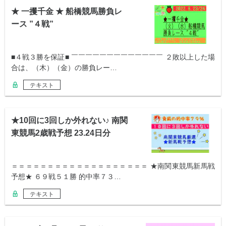
★ 一攫千金 ★ 船橋競馬勝負レ
ース ”４戦”
■４戦３勝を保証■ ￣￣￣￣￣￣￣￣￣￣￣￣￣ ２敗以上した場
合は、（木）（金）の勝負レー…
テキスト
★10回に3回しか外れない♪ 南関
東競馬2歳戦予想 23.24日分
＝＝＝＝＝＝＝＝＝＝＝＝＝＝＝＝＝＝＝ ★南関東競馬新馬戦
予想★ ６９戦５１勝 的中率７３…
テキスト