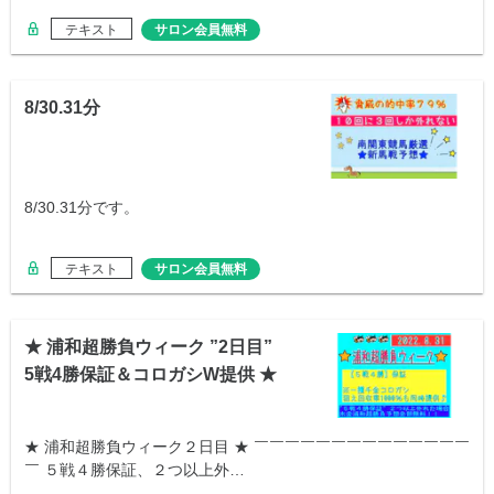
テキスト
サロン会員無料
8/30.31分
8/30.31分です。
テキスト
サロン会員無料
★ 浦和超勝負ウィーク ”2日目”
5戦4勝保証＆コロガシW提供 ★
★ 浦和超勝負ウィーク２日目 ★ ￣￣￣￣￣￣￣￣￣￣￣￣￣￣
￣ ５戦４勝保証、２つ以上外…