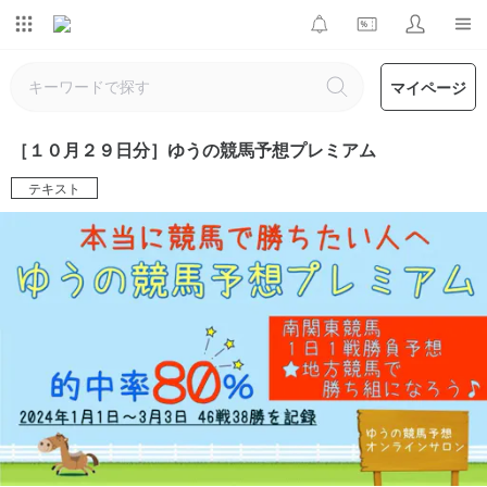
マイページ
［１０月２９日分］ゆうの競馬予想プレミアム
テキスト