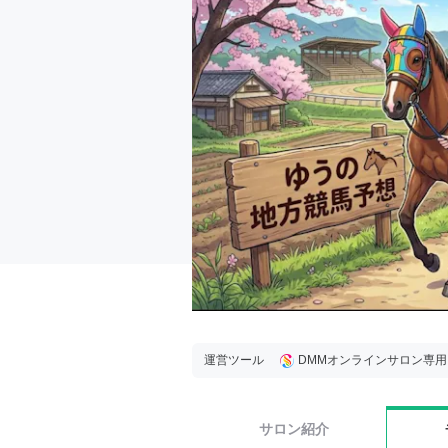
運営ツール
DMMオンラインサロン専
サロン紹介