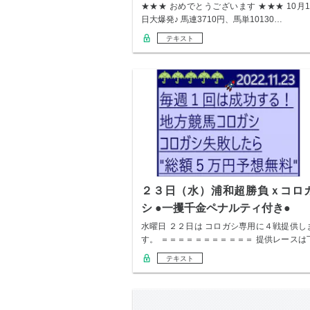
分
★★★ おめでとうございます ★★★ 10月1
日大爆発♪ 馬連3710円、馬単10130…
テキスト
２３日（水）浦和超勝負ｘコロ
シ ●一攫千金ペナルティ付き●
水曜日 ２２日は コロガシ専用に４戦提供し
す。 ＝＝＝＝＝＝＝＝＝＝＝ 提供レースは
記…
テキスト