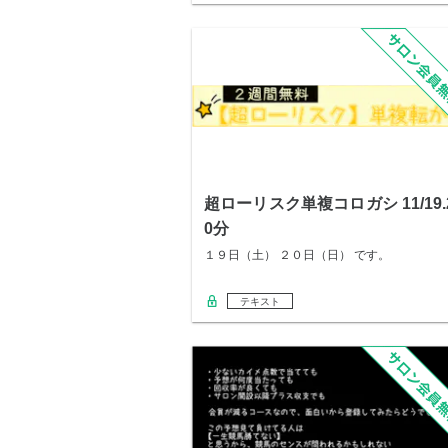
超ローリスク単複コロガシ 11/19.
0分
１９日（土） ２０日（日） です。
テキスト