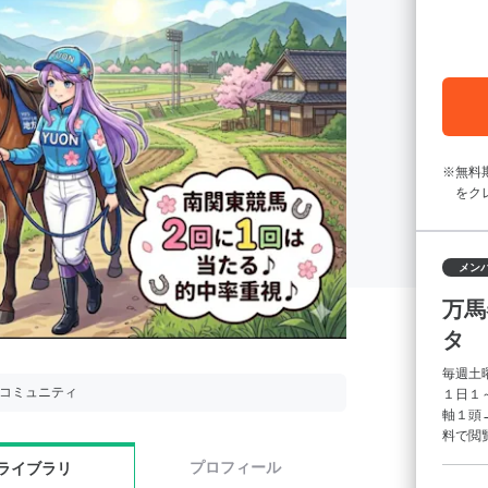
無料
をク
メン
万馬
タ
毎週土
用コミュニティ
１日１
軸１頭
料で閲
プロフィール
ライブラリ