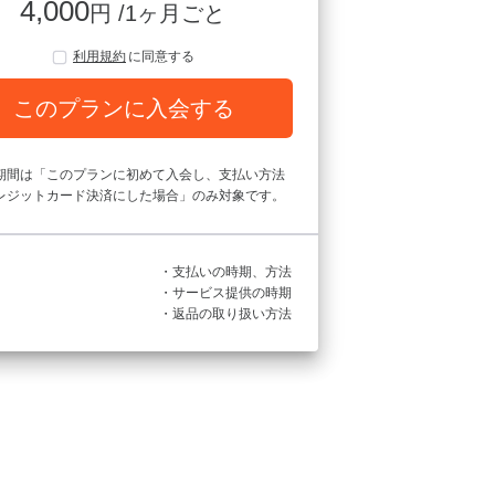
4,000
円 /1ヶ月ごと
利用規約
に同意する
このプランに入会する
期間は「このプランに初めて入会し、支払い方法
レジットカード決済にした場合」のみ対象です。
・支払いの時期、方法
・サービス提供の時期
・返品の取り扱い方法