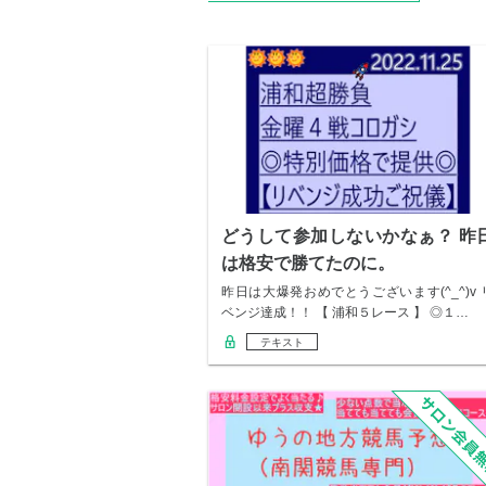
どうして参加しないかなぁ？ 昨
は格安で勝てたのに。
昨日は大爆発おめでとうございます(^_^)v 
ベンジ達成！！ 【 浦和５レース 】 ◎１…
テキスト