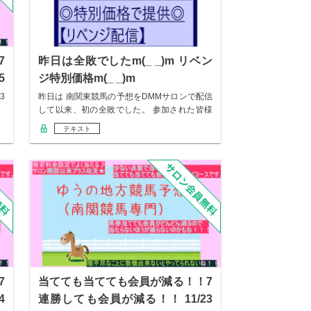
7
昨日は全敗でしたm(_ _)m リベン
5
ジ特別価格m(_ _)m
3
昨日は 南関東競馬の予想をDMMサロンで配信
して以来、初の全敗でした。 参加された皆様
申…
テキスト
7
当てても当てても会員が減る！！7
4
連勝しても会員が減る！！ 11/23