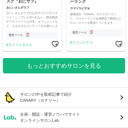
スク『おにサブ』
ーランク
おにいさんずラブ
ウマヅラビデオ
おにいさんずラブの公式サブスクがスタ
秘密結社「Club99」のマスターラン
ート！ここでしか見られない、限定動画
ク。マスターランク会員限定で動画など
やプライベートな日常、オフショットな
のコンテンツを配信していきます。
ど、さまざまなコンテンツをお届けしま
す。
運営ツール
運営ツール
ファンクラブ
ライフスタイル
もっとおすすめサロンを見る
サロンの中を取材記事で紹介
CANARY（カナリー）
企画・開設・運営ノウハウサイト
オンラインサロンLab.