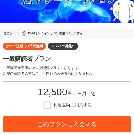
運営ツール
DMMオンラインサロン専用コミュニティ
カード決済で3日間無料
メンバー募集中
一般購読者プラン
一般購読者専用のブログ閲覧プランになります。
新規の購読者の方はこちら以外の入会方法はありません。
12,500
円 /1ヶ月ごと
利用規約
に同意する
このプランに入会する