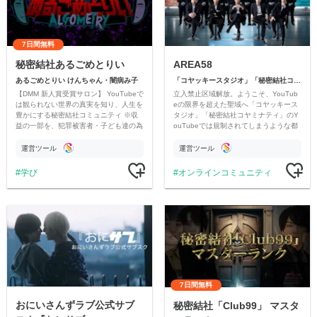
7日間無料
秘密結社あるごめとりい
AREA58
あるごめとりい けんちゃん・闇病み子
「コヤッキースタジオ」「秘密結社コヤミナティ」
【DMM 新人賞受賞サロン】 YouTubeで
立入禁止区域解放。ようこそ、YouTub
は観られない世界の真実を知り、人生を
eの限界を超えた聖域へ「コヤッキース
豊かにする秘密結社コミュニティ ※収
タジオ」「秘密結社コヤミナティ」のY
益の一部を、犯罪被害者・子ども達の為
ouTubeでは規制されてしまうような都
のチャリティーに寄付させていただきま
市伝説を中心にオリジナルコンテンツを
す
公開。
運営ツール
運営ツール
学び
オンラインコミュニティ
7日間無料
おにいさんずラブ公式サブ
秘密結社「Club99」 マスタ