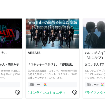
りい
AREA58
おにいさんず
『おにサブ』
ゃん・闇病み子
「コヤッキースタジオ」「秘密結社コヤミナティ」
おにいさんずラ
YouTubeでは観ら
立入禁止区域解放。ようこそ、YouTubeの限界
おにいさんずラブ
人生を豊かにする秘
を超えた聖域へ「コヤッキースタジオ」「秘密
ここでしか見られ
の一…
結社コヤミナティ」のYouTube…
トな日常、オフシ
運営ツール
運営ツール
オンラインコミュニティ
ライフスタ