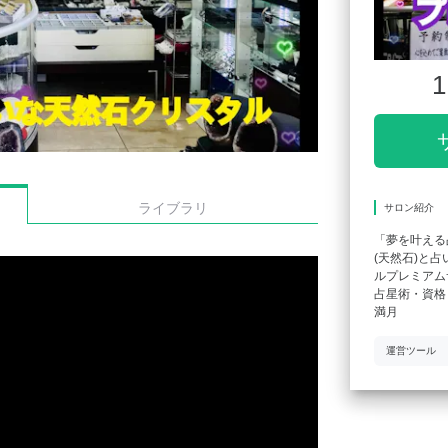
1
ライブラリ
サロン紹介
「夢を叶える
(天然石)と
ルプレミアム
占星術・資格
満月
運営ツール