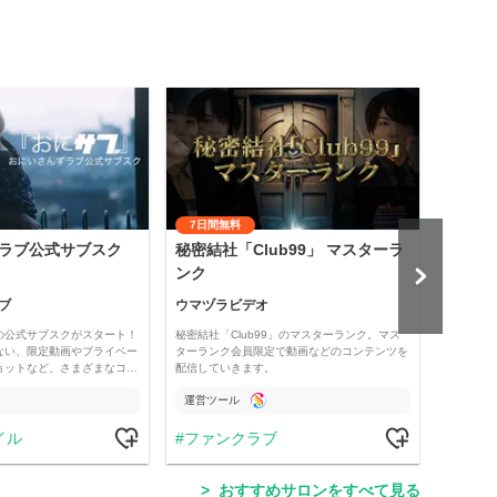
7日間無料
ラブ公式サブスク
秘密結社「Club99」 マスターラ
齋藤
ンク
悟』
ブ
ウマヅラビデオ
齋藤
の公式サブスクがスタート！
秘密結社「Club99」のマスターランク。マス
「保護
ない、限定動画やプライベー
ターランク会員限定で動画などのコンテンツを
では、
ョットなど、さまざまなコ…
配信していきます。
配信、
運営ツール
運営
イル
ファンクラブ
ラ
おすすめサロンをすべて見る