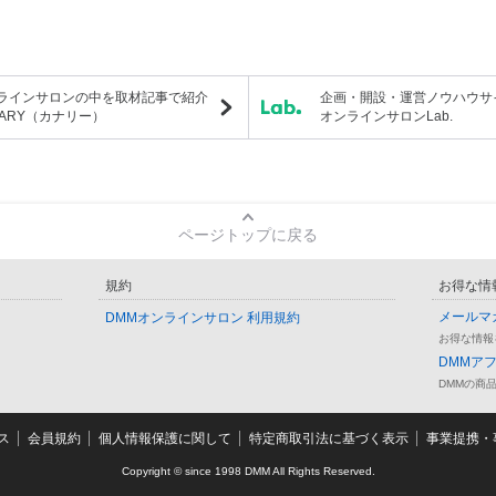
ラインサロンの中を取材記事で紹介
企画・開設・運営ノウハウサ
NARY（カナリー）
オンラインサロンLab.
ページトップに戻る
規約
お得な情
メールマ
DMMオンラインサロン 利用規約
お得な情報
DMMア
DMMの商
ス
会員規約
個人情報保護に関して
特定商取引法に基づく表示
事業提携・事
Copyright © since 1998 DMM All Rights Reserved.