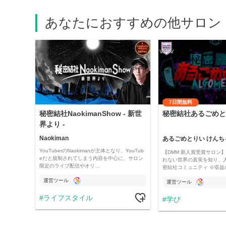
あなたにおすすめの他サロン
7日間無料
秘密結社NaokimanShow - 新世
秘密結社あるごめと
界より -
Naokiman
あるごめとりい けんち
YouTuberのNaokimanが主体となり、YouTub
【DMM 新人賞受賞サロン】 
eだと規制されてしまう内容を中心に、サロン
れない世界の真実を知り、
限定のライブ配信やオリ…
密結社コミュニティ ※収益
運営ツール
運営ツール
ライフスタイル
学び