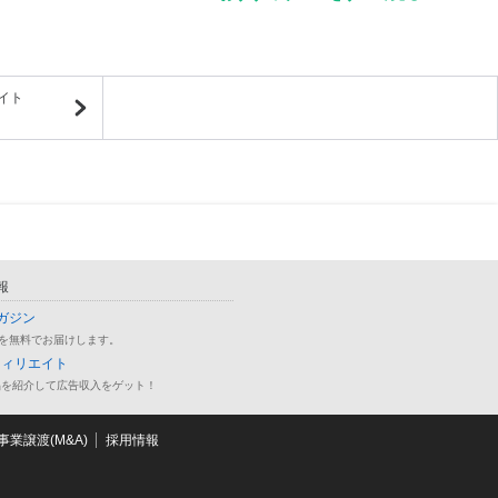
イト
報
ガジン
を無料でお届けします。
フィリエイト
品を紹介して広告収入をゲット！
業譲渡(M&A)
採用情報