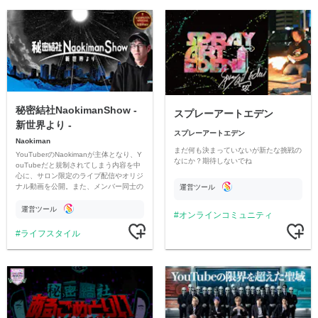
秘密結社NaokimanShow -
スプレーアートエデン
新世界より -
スプレーアートエデン
Naokiman
まだ何も決まっていないが新たな挑戦の
YouTuberのNaokimanが主体となり、Y
なにか？期待しないでね
ouTubeだと規制されてしまう内容を中
心に、サロン限定のライブ配信やオリジ
ナル動画を公開。また、メンバー同士の
運営ツール
情報交換や交流の場としても楽しんでい
ただいています。
運営ツール
オンラインコミュニティ
ライフスタイル