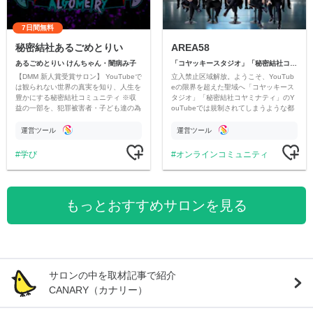
7日間無料
秘密結社あるごめとりい
AREA58
あるごめとりい けんちゃん・闇病み子
「コヤッキースタジオ」「秘密結社コヤミナティ」
【DMM 新人賞受賞サロン】 YouTubeで
立入禁止区域解放。ようこそ、YouTub
は観られない世界の真実を知り、人生を
eの限界を超えた聖域へ「コヤッキース
豊かにする秘密結社コミュニティ ※収
タジオ」「秘密結社コヤミナティ」のY
益の一部を、犯罪被害者・子ども達の為
ouTubeでは規制されてしまうような都
のチャリティーに寄付させていただきま
市伝説を中心にオリジナルコンテンツを
す
公開。
運営ツール
運営ツール
学び
オンラインコミュニティ
もっとおすすめサロンを見る
サロンの中を取材記事で紹介
CANARY（カナリー）