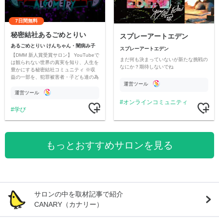
7日間無料
秘密結社あるごめとりい
スプレーアートエデン
あるごめとりい けんちゃん・闇病み子
スプレーアートエデン
【DMM 新人賞受賞サロン】 YouTubeで
まだ何も決まっていないが新たな挑戦の
は観られない世界の真実を知り、人生を
なにか？期待しないでね
豊かにする秘密結社コミュニティ ※収
益の一部を、犯罪被害者・子ども達の為
運営ツール
のチャリティーに寄付させていただきま
す
運営ツール
オンラインコミュニティ
学び
もっとおすすめサロンを見る
サロンの中を取材記事で紹介
CANARY（カナリー）