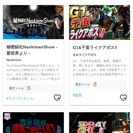
秘密結社NaokimanShow -
G1&千直ライクアボス‼️
新世界より -
きみライクアボス
Naokiman
G1・千直予想を配信。軸馬、展開予
YouTuberのNaokimanが主体となり、Y
想、買い目まで、根拠を含めて分かりや
ouTubeだと規制されてしまう内容を中
すくお届けします。本気で回収率アップ
心に、サロン限定のライブ配信やオリジ
を目指す方におすすめの競馬予想サロン
ナル動画を公開。また、メンバー同士の
です。
情報交換や交流の場としても楽しんでい
運営ツール
ただいています。
運営ツール
競馬
ライフスタイル