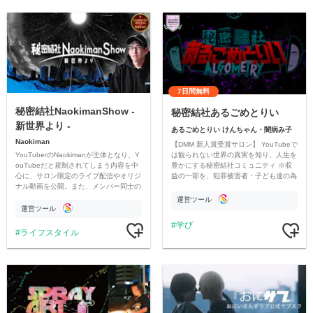
7日間無料
秘密結社NaokimanShow -
秘密結社あるごめとりい
新世界より -
あるごめとりい けんちゃん・闇病み子
Naokiman
【DMM 新人賞受賞サロン】 YouTubeで
YouTuberのNaokimanが主体となり、Y
は観られない世界の真実を知り、人生を
ouTubeだと規制されてしまう内容を中
豊かにする秘密結社コミュニティ ※収
心に、サロン限定のライブ配信やオリジ
益の一部を、犯罪被害者・子ども達の為
ナル動画を公開。また、メンバー同士の
のチャリティーに寄付させていただきま
情報交換や交流の場としても楽しんでい
す
運営ツール
ただいています。
運営ツール
学び
ライフスタイル