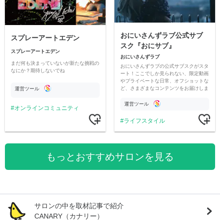
おにいさんずラブ公式サブ
スプレーアートエデン
スク『おにサブ』
スプレーアートエデン
おにいさんずラブ
まだ何も決まっていないが新たな挑戦の
おにいさんずラブの公式サブスクがスタ
なにか？期待しないでね
ート！ここでしか見られない、限定動画
やプライベートな日常、オフショットな
ど、さまざまなコンテンツをお届けしま
運営ツール
す。
運営ツール
オンラインコミュニティ
ライフスタイル
もっとおすすめサロンを見る
サロンの中を取材記事で紹介
CANARY（カナリー）