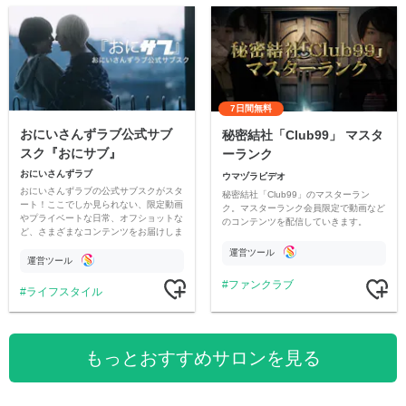
7日間無料
おにいさんずラブ公式サブ
秘密結社「Club99」 マスタ
スク『おにサブ』
ーランク
おにいさんずラブ
ウマヅラビデオ
おにいさんずラブの公式サブスクがスタ
秘密結社「Club99」のマスターラン
ート！ここでしか見られない、限定動画
ク。マスターランク会員限定で動画など
やプライベートな日常、オフショットな
のコンテンツを配信していきます。
ど、さまざまなコンテンツをお届けしま
す。
運営ツール
運営ツール
ファンクラブ
ライフスタイル
もっとおすすめサロンを見る