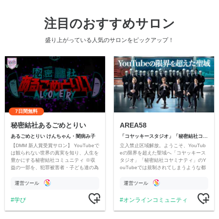
注目のおすすめサロン
盛り上がっている人気のサロンをピックアップ！
7日間無料
秘密結社あるごめとりい
AREA58
あるごめとりい けんちゃん・闇病み子
「コヤッキースタジオ」「秘密結社コヤミナティ」
【DMM 新人賞受賞サロン】 YouTubeで
立入禁止区域解放。ようこそ、YouTub
は観られない世界の真実を知り、人生を
eの限界を超えた聖域へ「コヤッキース
豊かにする秘密結社コミュニティ ※収
タジオ」「秘密結社コヤミナティ」のY
益の一部を、犯罪被害者・子ども達の為
ouTubeでは規制されてしまうような都
のチャリティーに寄付させていただきま
市伝説を中心にオリジナルコンテンツを
す
公開。
運営ツール
運営ツール
学び
オンラインコミュニティ