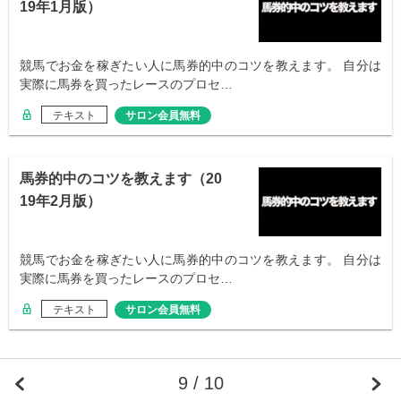
19年1月版）
競馬でお金を稼ぎたい人に馬券的中のコツを教えます。 自分は
実際に馬券を買ったレースのプロセ…
テキスト
サロン会員無料
馬券的中のコツを教えます（20
19年2月版）
競馬でお金を稼ぎたい人に馬券的中のコツを教えます。 自分は
実際に馬券を買ったレースのプロセ…
テキスト
サロン会員無料
9 / 10