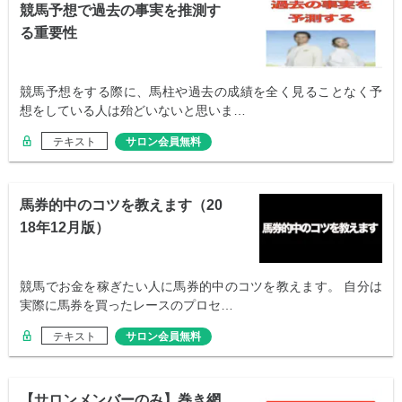
競馬予想で過去の事実を推測す
る重要性
競馬予想をする際に、馬柱や過去の成績を全く見ることなく予
想をしている人は殆どいないと思いま…
テキスト
サロン会員無料
馬券的中のコツを教えます（20
18年12月版）
競馬でお金を稼ぎたい人に馬券的中のコツを教えます。 自分は
実際に馬券を買ったレースのプロセ…
テキスト
サロン会員無料
【サロンメンバーのみ】巻き網