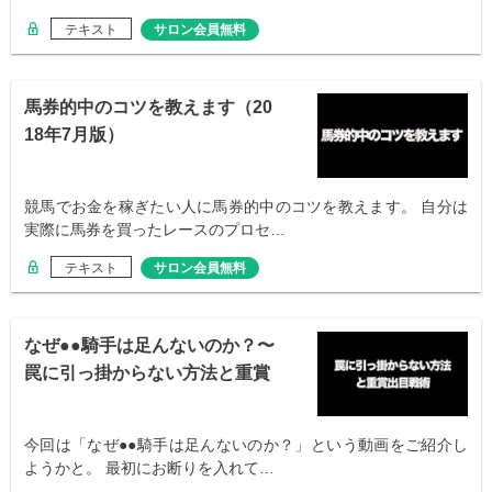
テキスト
サロン会員無料
馬券的中のコツを教えます（20
18年7月版）
競馬でお金を稼ぎたい人に馬券的中のコツを教えます。 自分は
実際に馬券を買ったレースのプロセ…
テキスト
サロン会員無料
なぜ●●騎手は足んないのか？〜
罠に引っ掛からない方法と重賞
出目戦術
今回は「なぜ●●騎手は足んないのか？」という動画をご紹介し
ようかと。 最初にお断りを入れて…