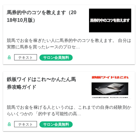
馬券的中のコツを教えます（20
18年10月版）
競馬でお金を稼ぎたい人に馬券的中のコツを教えます。 自分は
実際に馬券を買ったレースのプロセ…
テキスト
サロン会員無料
鉄板ワイドはこれ〜かんたん馬
券攻略ガイド
競馬でお金を稼げる人というのは、これまでの自身の経験則か
らいくつかの 「的中する可能性の高…
テキスト
サロン会員無料