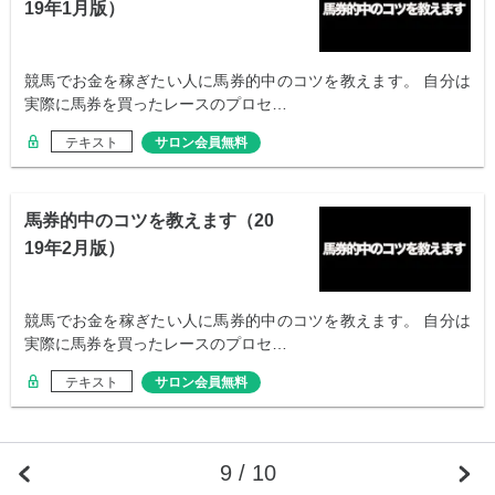
19年1月版）
競馬でお金を稼ぎたい人に馬券的中のコツを教えます。 自分は
実際に馬券を買ったレースのプロセ…
テキスト
サロン会員無料
馬券的中のコツを教えます（20
19年2月版）
競馬でお金を稼ぎたい人に馬券的中のコツを教えます。 自分は
実際に馬券を買ったレースのプロセ…
テキスト
サロン会員無料
9 / 10