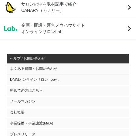
サロンの中を取材記事で紹介
CANARY（カナリー）
企画・開設・運営ノウハウサイト
オンラインサロンLab.
ヘルプ / お問い合わせ
よくある質問・お問い合わせ
DMMオンラインサロン Topへ
初めての方はこちら
メールマガジン
会社概要
事業提携・事業譲渡(M&A)
プレスリリース