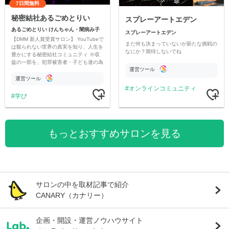
7日間無料
秘密結社あるごめとりい
スプレーアートエデン
あるごめとりい けんちゃん・闇病み子
スプレーアートエデン
【DMM 新人賞受賞サロン】 YouTubeで
まだ何も決まっていないが新たな挑戦の
は観られない世界の真実を知り、人生を
なにか？期待しないでね
豊かにする秘密結社コミュニティ ※収
益の一部を、犯罪被害者・子ども達の為
運営ツール
のチャリティーに寄付させていただきま
す
運営ツール
オンラインコミュニティ
学び
もっとおすすめサロンを見る
サロンの中を取材記事で紹介
CANARY（カナリー）
企画・開設・運営ノウハウサイト