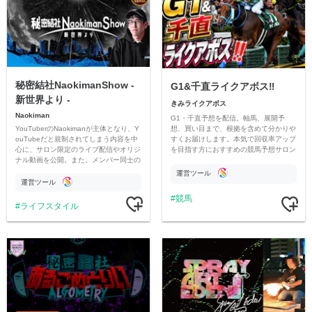
秘密結社NaokimanShow -
G1&千直ライクアボス‼️
新世界より -
きみライクアボス
Naokiman
G1・千直予想を配信。軸馬、展開予
YouTuberのNaokimanが主体となり、Y
想、買い目まで、根拠を含めて分かりや
ouTubeだと規制されてしまう内容を中
すくお届けします。本気で回収率アップ
心に、サロン限定のライブ配信やオリジ
を目指す方におすすめの競馬予想サロン
ナル動画を公開。また、メンバー同士の
です。
情報交換や交流の場としても楽しんでい
運営ツール
ただいています。
運営ツール
競馬
ライフスタイル