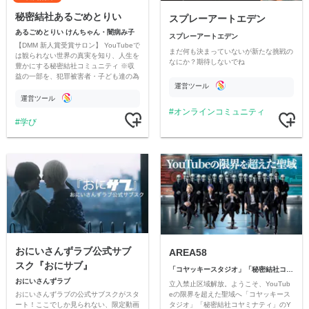
秘密結社あるごめとりい
スプレーアートエデン
あるごめとりい けんちゃん・闇病み子
スプレーアートエデン
【DMM 新人賞受賞サロン】 YouTubeで
まだ何も決まっていないが新たな挑戦の
は観られない世界の真実を知り、人生を
なにか？期待しないでね
豊かにする秘密結社コミュニティ ※収
益の一部を、犯罪被害者・子ども達の為
運営ツール
のチャリティーに寄付させていただきま
す
運営ツール
オンラインコミュニティ
学び
おにいさんずラブ公式サブ
AREA58
スク『おにサブ』
「コヤッキースタジオ」「秘密結社コヤミナティ」
おにいさんずラブ
立入禁止区域解放。ようこそ、YouTub
おにいさんずラブの公式サブスクがスタ
eの限界を超えた聖域へ「コヤッキース
ート！ここでしか見られない、限定動画
タジオ」「秘密結社コヤミナティ」のY