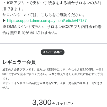
・ iOSアプリ上で支払い手続きをする場合サロネンのみ利
用できます。
サロネンについては、こちらをご確認ください。
▶
https://support.dmm.com/payment/article/47137
※ DMMポイント支払い、サロネン(iOSアプリ内課金)の場
合は無料期間が適用されません。
メンバー募集中
レギュラー会員
通常の月会費プランです。立ち上げ期間中につき、今なら月額3,000円。一日1
00円ですので是非ご参加ください。人数が増えてきたら紹介制に移行する予定
です。
※オンラインサロンの会費は自動更新です。入会・更新後の返金は一切できま
せん。
3,300
円 /1ヶ月ごと