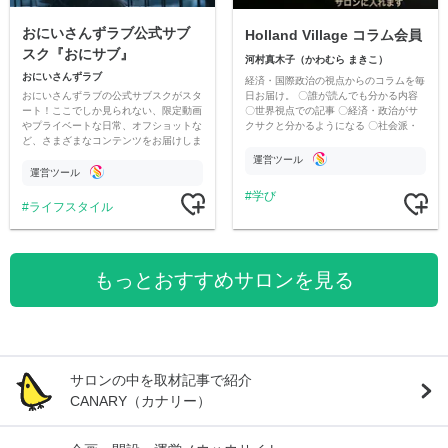
おにいさんずラブ公式サブ
Holland Village コラム会員
スク『おにサブ』
河村真木子（かわむら まきこ）
おにいさんずラブ
経済・国際政治の視点からのコラムを毎
おにいさんずラブの公式サブスクがスタ
日お届け。 〇誰が読んでも分かる内容
ート！ここでしか見られない、限定動画
〇世界視点での記事 〇経済・政治がサ
やプライベートな日常、オフショットな
クサクと分かるようになる 〇社会派・
ど、さまざまなコンテンツをお届けしま
河村真木子の視点での辛口コラム
す。
運営ツール
運営ツール
学び
ライフスタイル
もっとおすすめサロンを見る
サロンの中を取材記事で紹介
CANARY（カナリー）