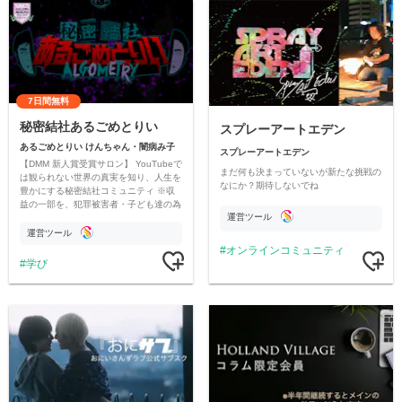
7日間無料
秘密結社あるごめとりい
スプレーアートエデン
あるごめとりい けんちゃん・闇病み子
スプレーアートエデン
【DMM 新人賞受賞サロン】 YouTubeで
まだ何も決まっていないが新たな挑戦の
は観られない世界の真実を知り、人生を
なにか？期待しないでね
豊かにする秘密結社コミュニティ ※収
益の一部を、犯罪被害者・子ども達の為
運営ツール
のチャリティーに寄付させていただきま
す
運営ツール
オンラインコミュニティ
学び