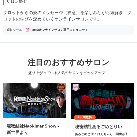
サロン紹介
タロットからの愛のメッセージ（神意）を楽しみながら紐解き、タ
ロットの学びを深めていくオンラインサロンです。
運営ツール
DMMオンラインサロン専用コミュニティ
注目のおすすめサロン
盛り上がっている人気のサロンをピックアップ！
7日間無料
秘密結社NaokimanShow -
秘密結社あるごめとりい
新世界より -
あるごめとりい けんちゃん・闇病み子