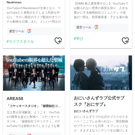
Naokiman
【DMM 新人賞受賞サロン】 YouTubeで
YouTuberのNaokimanが主体となり、Y
は観られない世界の真実を知り、人生を
ouTubeだと規制されてしまう内容を中
豊かにする秘密結社コミュニティ ※収
心に、サロン限定のライブ配信やオリジ
益の一部を、犯罪被害者・子ども達の為
ナル動画を公開。また、メンバー同士の
のチャリティーに寄付させていただきま
情報交換や交流の場としても楽しんでい
す
運営ツール
ただいています。
運営ツール
学び
ライフスタイル
おにいさんずラブ公式サブ
AREA58
スク『おにサブ』
「コヤッキースタジオ」「秘密結社コヤミナティ」
おにいさんずラブ
立入禁止区域解放。ようこそ、YouTub
おにいさんずラブの公式サブスクがスタ
eの限界を超えた聖域へ「コヤッキース
ート！ここでしか見られない、限定動画
タジオ」「秘密結社コヤミナティ」のY
やプライベートな日常、オフショットな
ouTubeでは規制されてしまうような都
ど、さまざまなコンテンツをお届けしま
市伝説を中心にオリジナルコンテンツを
す。
公開。