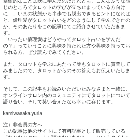
基礎的なことは既に学んだのだけれども、こんなふうな感
じのところでタロットの学びが立ち止まっている方向け
に…、いまの状態から半歩でも脱出できるヒントになれば
と、優理愛がタロット占いをどのようにして学んできたの
か、そのあたりをこの記事にてご紹介させていただきま
す。
「いったい優理愛はどうやってタロット占いを学んだ
の？」っていうことに興味を持たれた方や興味を持ってお
られる方、ぜひ読んでみてください。
また、タロットを学ぶにあたって等もタロットに質問して
みましたので、タロットからのその答えもお伝えいたしま
す。
そして、この記事をお読みいただいたみなさまと一緒に、
オンラインサロン内のコミュニティにてタロットについて
語り合い、そして笑い合えたなら幸いに存じます。
kamiwasaka.yuria
注）非会員の方へ
この記事は他のサイトにて有料記事として販売している