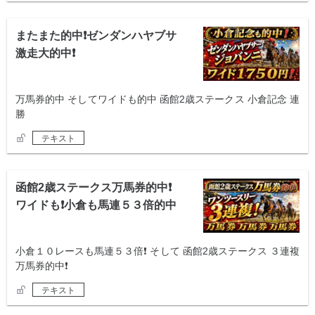
またまた的中❗️ゼンダンハヤブサ
激走大的中❗️
万馬券的中 そしてワイドも的中 函館2歳ステークス 小倉記念 連
勝
テキスト
函館2歳ステークス万馬券的中❗️
ワイドも❗️小倉も馬連５３倍的中
❗️
小倉１０レースも馬連５３倍❗️ そして 函館2歳ステークス ３連複
万馬券的中❗️
テキスト