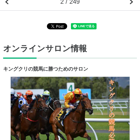
2 / 249
オンラインサロン情報
キングクリの競馬に勝つためのサロン