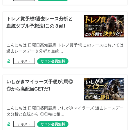
トレノ賞予想❗️過去レース分析と
血統ダブル予想法❗️この３頭❗️
こんにちは 日曜日高知競馬 トレノ賞予想 このレースにおいては
過去レースデータ分析と血統…
テキスト
サロン会員無料
いしがきマイラーズ予想❗️穴馬◎
◎から高配当GETだ❗️
こんにちは 日曜日盛岡競馬 いしがきマイラーズ 過去レースデー
タ分析と血統から ◎◎軸に相…
テキスト
サロン会員無料