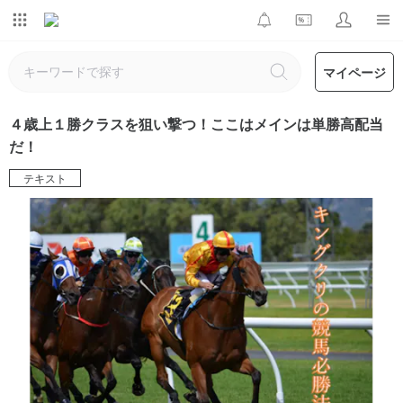
マイページ
４歳上１勝クラスを狙い撃つ！ここはメインは単勝高配当
だ！
テキスト