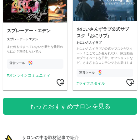
おにいさんずラブ公式サブ
スプレーアートエデン
スク『おにサブ』
スプレーアートエデン
おにいさんずラブ
まだ何も決まっていないが新たな挑戦の
おにいさんずラブの公式サブスクがスタ
なにか？期待しないでね
ート！ここでしか見られない、限定動画
やプライベートな日常、オフショットな
ど、さまざまなコンテンツをお届けしま
運営ツール
す。
運営ツール
オンラインコミュニティ
ライフスタイル
もっとおすすめサロンを見る
サロンの中を取材記事で紹介