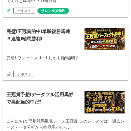
で７月も爆進中 ７月最終週…
テキスト
サロン会員無料
完璧❗️王冠賞的中❗️単勝複勝馬連
３連複❗️軸馬勝利❗️
完璧❗️ ワンツースリー❗️ しかも軸馬勝利❗️
テキスト
王冠賞予想❗️データフル活用馬券
で高配当的中だ❗️
こんにちは 門別競馬重賞レース王冠賞 このレースでは、過去レ
ースデータ分析から推奨馬がしっ…