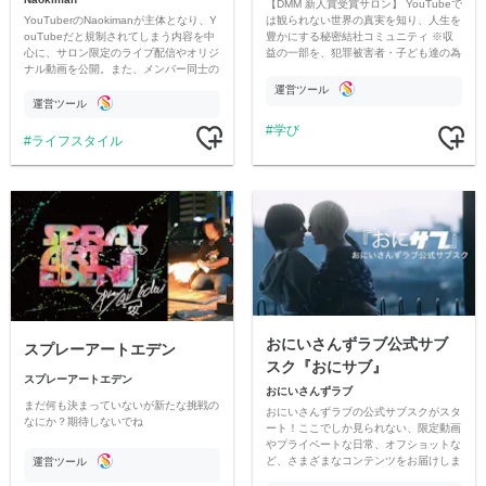
【DMM 新人賞受賞サロン】 YouTubeで
YouTuberのNaokimanが主体となり、Y
は観られない世界の真実を知り、人生を
ouTubeだと規制されてしまう内容を中
豊かにする秘密結社コミュニティ ※収
心に、サロン限定のライブ配信やオリジ
益の一部を、犯罪被害者・子ども達の為
ナル動画を公開。また、メンバー同士の
のチャリティーに寄付させていただきま
情報交換や交流の場としても楽しんでい
す
運営ツール
ただいています。
運営ツール
学び
ライフスタイル
おにいさんずラブ公式サブ
スプレーアートエデン
スク『おにサブ』
スプレーアートエデン
おにいさんずラブ
まだ何も決まっていないが新たな挑戦の
おにいさんずラブの公式サブスクがスタ
なにか？期待しないでね
ート！ここでしか見られない、限定動画
やプライベートな日常、オフショットな
ど、さまざまなコンテンツをお届けしま
運営ツール
す。