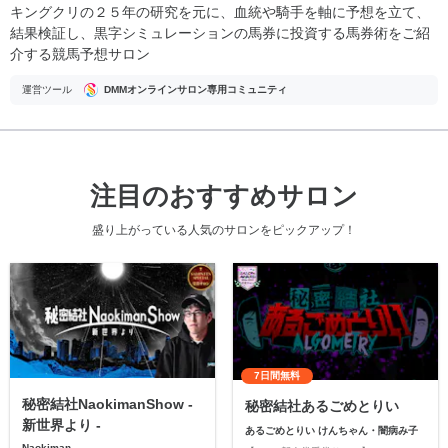
キングクリの２５年の研究を元に、血統や騎手を軸に予想を立て、
結果検証し、黒字シミュレーションの馬券に投資する馬券術をご紹
介する競馬予想サロン
運営ツール
DMMオンラインサロン専用コミュニティ
注目のおすすめサロン
盛り上がっている人気のサロンをピックアップ！
7日間無料
秘密結社NaokimanShow -
秘密結社あるごめとりい
新世界より -
あるごめとりい けんちゃん・闇病み子
Naokiman