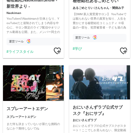
秘密結社NaokimanShow -
秘密結社あるごめとりい
新世界より -
あるごめとりい けんちゃん・闇病み子
Naokiman
【DMM 新人賞受賞サロン】 YouTubeで
YouTuberのNaokimanが主体となり、Y
は観られない世界の真実を知り、人生を
ouTubeだと規制されてしまう内容を中
豊かにする秘密結社コミュニティ ※収
心に、サロン限定のライブ配信やオリジ
益の一部を、犯罪被害者・子ども達の為
ナル動画を公開。また、メンバー同士の
のチャリティーに寄付させていただきま
情報交換や交流の場としても楽しんでい
す
運営ツール
ただいています。
運営ツール
学び
ライフスタイル
おにいさんずラブ公式サブ
スプレーアートエデン
スク『おにサブ』
スプレーアートエデン
おにいさんずラブ
まだ何も決まっていないが新たな挑戦の
おにいさんずラブの公式サブスクがスタ
なにか？期待しないでね
ート！ここでしか見られない、限定動画