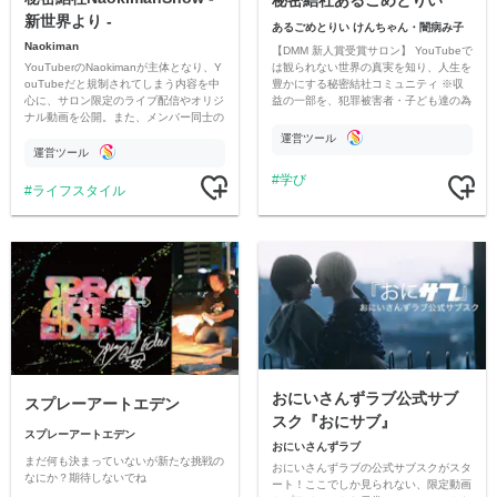
秘密結社あるごめとりい
新世界より -
あるごめとりい けんちゃん・闇病み子
Naokiman
【DMM 新人賞受賞サロン】 YouTubeで
YouTuberのNaokimanが主体となり、Y
は観られない世界の真実を知り、人生を
ouTubeだと規制されてしまう内容を中
豊かにする秘密結社コミュニティ ※収
心に、サロン限定のライブ配信やオリジ
益の一部を、犯罪被害者・子ども達の為
ナル動画を公開。また、メンバー同士の
のチャリティーに寄付させていただきま
情報交換や交流の場としても楽しんでい
す
運営ツール
ただいています。
運営ツール
学び
ライフスタイル
おにいさんずラブ公式サブ
スプレーアートエデン
スク『おにサブ』
スプレーアートエデン
おにいさんずラブ
まだ何も決まっていないが新たな挑戦の
おにいさんずラブの公式サブスクがスタ
なにか？期待しないでね
ート！ここでしか見られない、限定動画