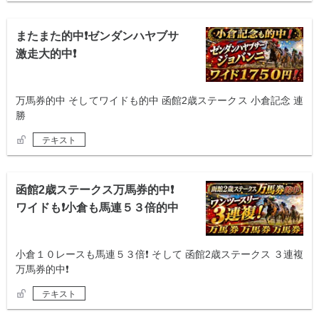
またまた的中❗️ゼンダンハヤブサ
激走大的中❗️
万馬券的中 そしてワイドも的中 函館2歳ステークス 小倉記念 連
勝
テキスト
函館2歳ステークス万馬券的中❗️
ワイドも❗️小倉も馬連５３倍的中
❗️
小倉１０レースも馬連５３倍❗️ そして 函館2歳ステークス ３連複
万馬券的中❗️
テキスト