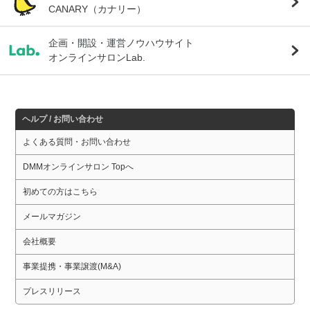
CANARY（カナリー）
企画・開設・運営ノウハウサイト
オンラインサロンLab.
ヘルプ / お問い合わせ
よくある質問・お問い合わせ
DMMオンラインサロン Topへ
初めての方はこちら
メールマガジン
会社概要
事業提携・事業譲渡(M&A)
プレスリリース