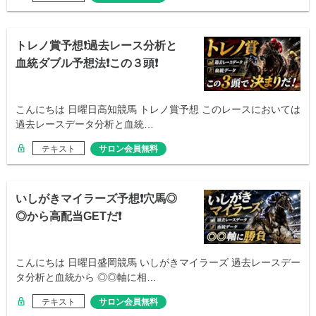
トレノ賞予想❗️過去レース分析と
血統ダブル予想法❗️この３頭❗️
こんにちは 日曜日高知競馬 トレノ賞予想 このレースにおいては
過去レースデータ分析と血統…
テキスト
サロン会員無料
いしがきマイラーズ予想❗️穴馬◎
◎から高配当GETだ❗️
こんにちは 日曜日盛岡競馬 いしがきマイラーズ 過去レースデー
タ分析と血統から ◎◎軸に相…
テキスト
サロン会員無料