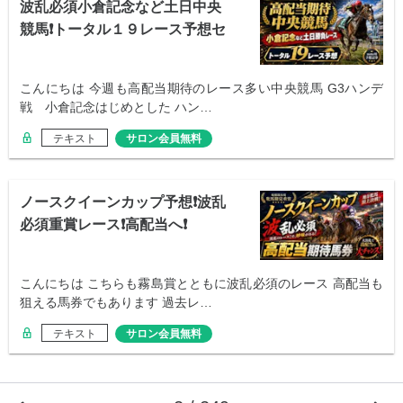
波乱必須小倉記念など土日中央
競馬❗️トータル１９レース予想セ
ット❗️
こんにちは 今週も高配当期待のレース多い中央競馬 G3ハンデ
戦 小倉記念はじめとした ハン…
テキスト
サロン会員無料
ノースクイーンカップ予想❗️波乱
必須重賞レース❗️高配当へ❗️
こんにちは こちらも霧島賞とともに波乱必須のレース 高配当も
狙える馬券でもあります 過去レ…
テキスト
サロン会員無料