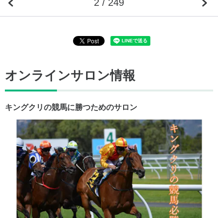
2 / 249
オンラインサロン情報
キングクリの競馬に勝つためのサロン