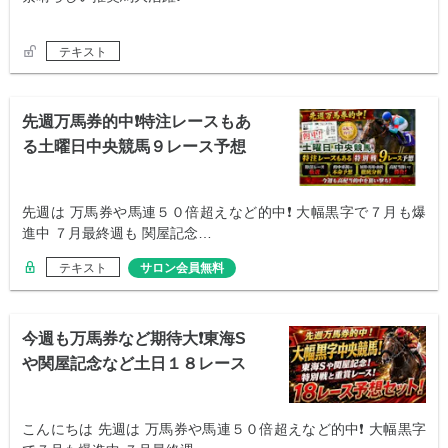
テキスト
先週万馬券的中❗️特注レースもあ
る土曜日中央競馬９レース予想
セット❗️
先週は 万馬券や馬連５０倍超えなど的中❗️ 大幅黒字で７月も爆
進中 ７月最終週も 関屋記念…
テキスト
サロン会員無料
今週も万馬券など期待大❗️東海S
や関屋記念など土日１８レース
予想❗️
こんにちは 先週は 万馬券や馬連５０倍超えなど的中❗️ 大幅黒字