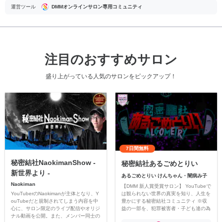
運営ツール
DMMオンラインサロン専用コミュニティ
注目のおすすめサロン
盛り上がっている人気のサロンをピックアップ！
7日間無料
秘密結社NaokimanShow -
秘密結社あるごめとりい
新世界より -
あるごめとりい けんちゃん・闇病み子
Naokiman
【DMM 新人賞受賞サロン】 YouTubeで
YouTuberのNaokimanが主体となり、Y
は観られない世界の真実を知り、人生を
ouTubeだと規制されてしまう内容を中
豊かにする秘密結社コミュニティ ※収
心に、サロン限定のライブ配信やオリジ
益の一部を、犯罪被害者・子ども達の為
ナル動画を公開。また、メンバー同士の
のチャリティーに寄付させていただきま