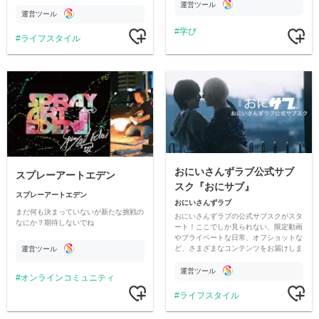
情報交換や交流の場としても楽しんでい
す
運営ツール
ただいています。
運営ツール
学び
ライフスタイル
おにいさんずラブ公式サブ
スプレーアートエデン
スク『おにサブ』
スプレーアートエデン
おにいさんずラブ
まだ何も決まっていないが新たな挑戦の
おにいさんずラブの公式サブスクがスタ
なにか？期待しないでね
ート！ここでしか見られない、限定動画
やプライベートな日常、オフショットな
ど、さまざまなコンテンツをお届けしま
運営ツール
す。
運営ツール
オンラインコミュニティ
ライフスタイル