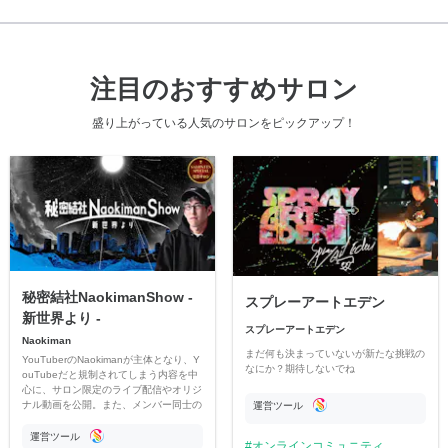
注目のおすすめサロン
盛り上がっている人気のサロンをピックアップ！
秘密結社NaokimanShow -
スプレーアートエデン
新世界より -
スプレーアートエデン
Naokiman
まだ何も決まっていないが新たな挑戦の
YouTuberのNaokimanが主体となり、Y
なにか？期待しないでね
ouTubeだと規制されてしまう内容を中
心に、サロン限定のライブ配信やオリジ
ナル動画を公開。また、メンバー同士の
運営ツール
情報交換や交流の場としても楽しんでい
ただいています。
運営ツール
オンラインコミュニティ