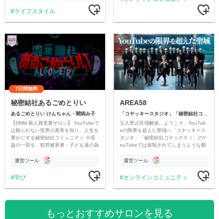
ライフスタイル
7日間無料
秘密結社あるごめとりい
AREA58
あるごめとりい けんちゃん・闇病み子
「コヤッキースタジオ」「秘密結社コヤミナティ」
【DMM 新人賞受賞サロン】 YouTubeで
立入禁止区域解放。ようこそ、YouTub
は観られない世界の真実を知り、人生を
eの限界を超えた聖域へ「コヤッキース
豊かにする秘密結社コミュニティ ※収
タジオ」「秘密結社コヤミナティ」のY
益の一部を、犯罪被害者・子ども達の為
ouTubeでは規制されてしまうような都
のチャリティーに寄付させていただきま
市伝説を中心にオリジナルコンテンツを
す
公開。
運営ツール
運営ツール
学び
オンラインコミュニティ
もっとおすすめサロンを見る