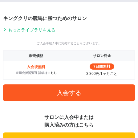
キングクリの競馬に勝つためのサロン
もっとライブラリを見る
ご入会手続き中に完売することもございます。
販売価格
サロン料金
7日間無料
入会後無料
※退会後閲覧可 詳細は
こちら
3,300円/1ヶ月ごと
入会する
サロンに入会中または
購入済みの方はこちら