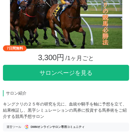
7日間無料
3,300円
/1ヶ月ごと
サロンページを見る
サロン紹介
キングクリの２５年の研究を元に、血統や騎手を軸に予想を立て、
結果検証し、黒字シミュレーションの馬券に投資する馬券術をご紹
介する競馬予想サロン
運営ツール
DMMオンラインサロン専用コミュニティ