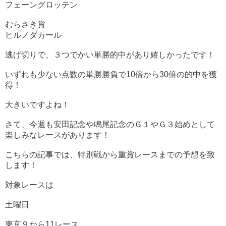
フェーングロッテン
むらさき賞
ヒルノダカール
逃げ切りで、３つでかい単勝的中があり嬉しかったです！
いずれも少ない点数の単勝勝負で10倍から30倍の的中を獲
得！
大きいですよね！
さて、今週も安田記念や鳴尾記念のＧ１やＧ３始めとして
楽しみなレースがあります！
こちらの記事では、特別戦から重賞レースまでの予想を致
します！
対象レースは
土曜日
東京９から11レース