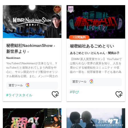
7日間無料
秘密結社NaokimanShow -
秘密結社あるごめとりい
新世界より -
あるごめとりい けんちゃん・闇病み子
Naokiman
【DMM 新人賞受賞サロン】 YouTubeで
YouTuberのNaokimanが主体となり、Y
は観られない世界の真実を知り、人生を
ouTubeだと規制されてしまう内容を中
豊かにする秘密結社コミュニティ ※収
心に、サロン限定のライブ配信やオリジ
益の一部を、犯罪被害者・子ども達の為
ナル動画を公開。また、メンバー同士の
のチャリティーに寄付させていただきま
情報交換や交流の場としても楽しんでい
す
運営ツール
ただいています。
運営ツール
学び
ライフスタイル