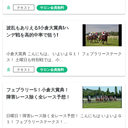
テキスト
サロン会員無料
波乱もありえる❗小倉大賞典❗ハ
ンデ戦を高的中率で狙う❗
小倉大賞典 こんにちは。 いよいよＧ１！ フェブラリーステーク
ス！ 土曜日も特別戦では、小…
テキスト
サロン会員無料
フェブラリーS！小倉大賞典！
障害レース除く全レース予想！
日曜日勝つ！
日曜日！障害レース除く全レース予想！ こんにちは いよいよＧ
１！ フェブラリーステークス！…