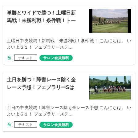
単勝とワイドで勝つ！土曜日新
馬戦！未勝利戦！条件戦！トー
タル勝負！
土曜日中央競馬！新馬戦！未勝利戦！条件戦！ こんにちは。 い
よいよＧ１！ フェブラリーステ…
テキスト
サロン会員無料
土日を勝つ！障害レース除く全
レース予想！フェブラリーSは
これだ！
土日の中央競馬！障害レース除く全レース予想 こんにちは。 い
よいよＧ１！ フェブラリーステ…
テキスト
サロン会員無料