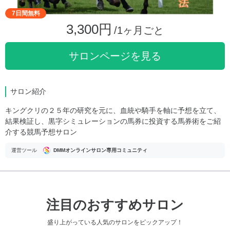
7日間無料
3,300円
/1ヶ月ごと
サロンページを見る
サロン紹介
キングクリの２５年の研究を元に、血統や騎手を軸に予想を立て、
結果検証し、黒字シミュレーションの馬券に投資する馬券術をご紹
介する競馬予想サロン
運営ツール
DMMオンラインサロン専用コミュニティ
注目のおすすめサロン
盛り上がっている人気のサロンをピックアップ！