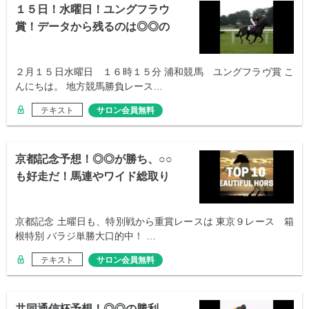
１５日！水曜日！ユングフラウ
賞！データから残るのは◎◎の
み！
２月１５日水曜日 １６時１５分 浦和競馬 ユングフラヴ賞 こ
んにちは。 地方競馬勝負レース…
テキスト
サロン会員無料
京都記念予想！◎◎が勝ち、○○
も好走だ！馬連やワイド総取り
だ！
京都記念 土曜日も、特別戦から重賞レースは 東京９レース 箱
根特別 バラジ単勝大口的中！ …
テキスト
サロン会員無料
共同通信杯予想！◎◎の勝利