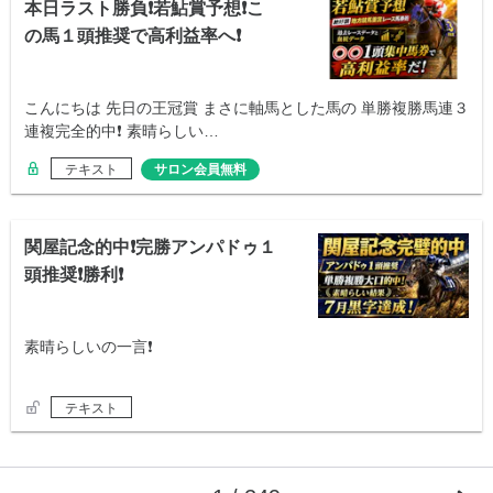
本日ラスト勝負❗️若鮎賞予想❗️こ
の馬１頭推奨で高利益率へ❗️
こんにちは 先日の王冠賞 まさに軸馬とした馬の 単勝複勝馬連３
連複完全的中❗️ 素晴らしい…
テキスト
サロン会員無料
関屋記念的中❗️完勝アンパドゥ１
頭推奨❗️勝利❗️
素晴らしいの一言❗️
テキスト