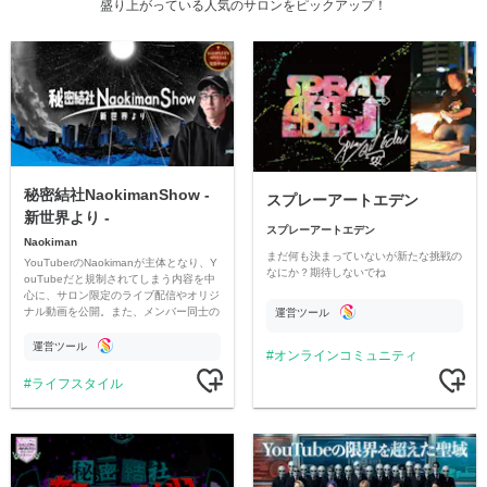
盛り上がっている人気のサロンをピックアップ！
秘密結社NaokimanShow -
スプレーアートエデン
新世界より -
スプレーアートエデン
Naokiman
まだ何も決まっていないが新たな挑戦の
YouTuberのNaokimanが主体となり、Y
なにか？期待しないでね
ouTubeだと規制されてしまう内容を中
心に、サロン限定のライブ配信やオリジ
ナル動画を公開。また、メンバー同士の
運営ツール
情報交換や交流の場としても楽しんでい
ただいています。
運営ツール
オンラインコミュニティ
ライフスタイル