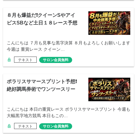
８月も爆益だ❗️クイーンSやアイ
ビスSBなど土日１８レース予想
パック❗️
こんにちは ７月も見事な黒字決算 ８月もよろしくお願いします
今週は 重賞レース クイーン…
テキスト
サロン会員無料
ポラリスサマースプリント予想❗️
絶好調馬券術でワンツースリー
だ❗️
こんにちは 本日の重賞レース ポラリスサマースプリント 今週も
大幅黒字地方競馬 本日もこの…
テキスト
サロン会員無料