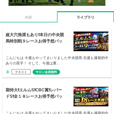
内容
ライブラリ
超大穴推奨もあり❗️本日の中央競
馬特別戦９レースお得予想パッ
ク❗️
こんにちは 今週もやってまいりました中央競馬 先週も爆裂的中
ありの黒字！ そして、今週は重…
テキスト
サロン会員無料
期待大❗️エルムS❗️CBC賞❗️レパー
ドS❗️全１８レースお得予想パッ
ク❗️
こんにちは 今週もやってまいりました中央競馬 先週も爆裂的中