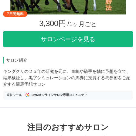
7日間無料
3,300円
/1ヶ月ごと
サロンページを見る
サロン紹介
キングクリの２５年の研究を元に、血統や騎手を軸に予想を立て、
結果検証し、黒字シミュレーションの馬券に投資する馬券術をご紹
介する競馬予想サロン
運営ツール
DMMオンラインサロン専用コミュニティ
注目のおすすめサロン