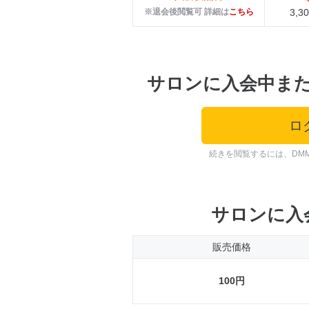
※退会後閲覧可 詳細は
こちら
3,
サロンに入会中ま
ロ
続きを閲覧するには、DM
サロンに入
販売価格
100円