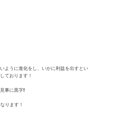
いように進化をし、いかに利益を出すとい
しております！
見事に黒字❗
となります！