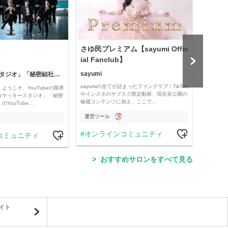
さゆ民プレミアム【sayumi Offic
公益
ial Fanclub】
sayumi
「コヤッキースタジオ」「秘密結社コヤミナティ」
公益
sayumiの全てが詰まったファンクラブ！TikTok
ようこそ、YouTubeの限界
Officia
やインスタのサブスク限定動画、現在非公開の
コヤッキースタジオ」「秘密
e thro
秘蔵コンテンツに加え、ここで…
YouTube…
運営ツール
運営
オンラインコミュニティ
コミュニティ
学
おすすめサロンをすべて見る
イト