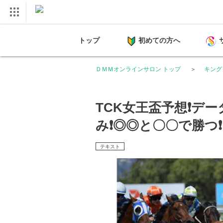
トップ
初めての方へ
ＤＭＭオンラインサロン トップ
キング
TCK女王盃予想❗デ
み❗◎◎と〇〇で勝つ❗
テキスト