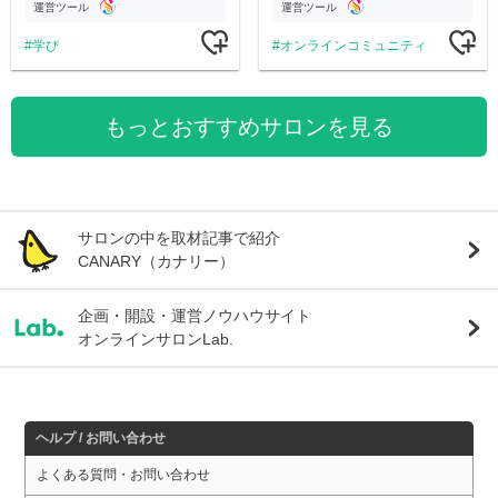
す
公開。
運営ツール
運営ツール
学び
オンラインコミュニティ
もっとおすすめサロンを見る
サロンの中を取材記事で紹介
CANARY（カナリー）
企画・開設・運営ノウハウサイト
オンラインサロンLab.
ヘルプ / お問い合わせ
よくある質問・お問い合わせ