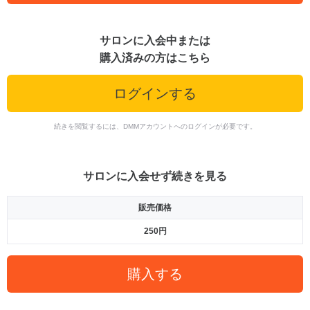
サロンに入会中または
購入済みの方はこちら
ログインする
続きを閲覧するには、DMMアカウントへのログインが必要です。
サロンに入会せず続きを見る
販売価格
250円
購入する