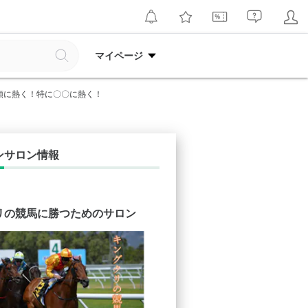
マイページ
頭に熱く！特に〇〇に熱く！
ンサロン情報
リの競馬に勝つためのサロン