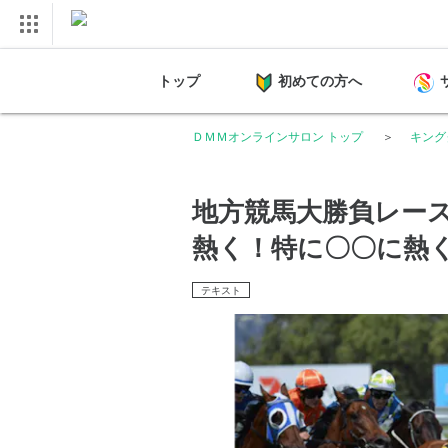
トップ
初めての方へ
ＤＭＭオンラインサロン トップ
キング
地方競馬大勝負レー
熱く！特に〇〇に熱
テキスト