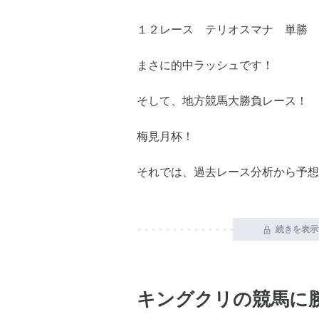
１２レース テリオスマナ 単勝
まさに的中ラッシュです！
そして、地方競馬大勝負レース！
梅見月杯！
それでは、過去レース分析から予想
続きを表示
キングクリの競馬に