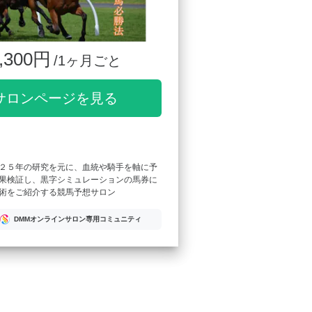
,300円
/1ヶ月ごと
サロンページを見る
２５年の研究を元に、血統や騎手を軸に予
果検証し、黒字シミュレーションの馬券に
術をご紹介する競馬予想サロン
DMMオンラインサロン専用コミュニティ