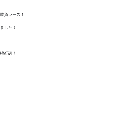
勝負レース！
ました！
絶好調！