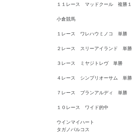
１１レース マッドクール 複勝１
小倉競馬
１レース ワレハウミノコ 単勝
２レース スリーアイランド 単勝
３レース ミヤジトレヴ 単勝
４レース シンプリオーサム 単勝
７レース ブランアルディ 単勝
１０レース ワイド的中
ウインマイハート
タガノバルコス