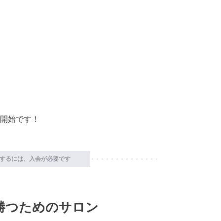
開始です！
するには、入会が必要です
勝つためのサロン