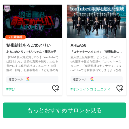
7日間無料
秘密結社あるごめとりい
AREA58
あるごめとりい けんちゃん・闇病み子
「コヤッキースタジオ」「秘密結社コヤミナティ」
【DMM 新人賞受賞サロン】 YouTubeで
立入禁止区域解放。ようこそ、YouTub
は観られない世界の真実を知り、人生を
eの限界を超えた聖域へ「コヤッキース
豊かにする秘密結社コミュニティ ※収
タジオ」「秘密結社コヤミナティ」のY
益の一部を、犯罪被害者・子ども達の為
ouTubeでは規制されてしまうような都
のチャリティーに寄付させていただきま
市伝説を中心にオリジナルコンテンツを
す
公開。
運営ツール
運営ツール
学び
オンラインコミュニティ
もっとおすすめサロンを見る