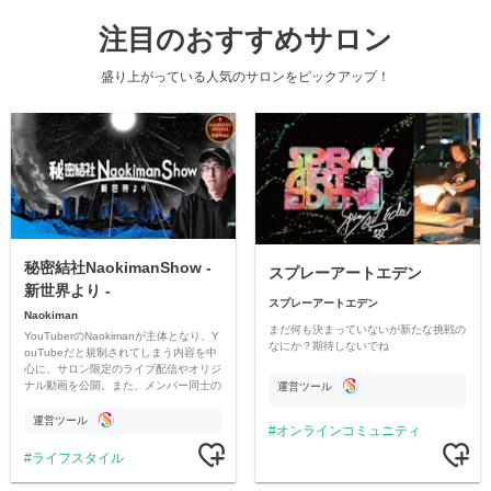
注目のおすすめサロン
盛り上がっている人気のサロンをピックアップ！
秘密結社NaokimanShow -
スプレーアートエデン
新世界より -
スプレーアートエデン
Naokiman
まだ何も決まっていないが新たな挑戦の
YouTuberのNaokimanが主体となり、Y
なにか？期待しないでね
ouTubeだと規制されてしまう内容を中
心に、サロン限定のライブ配信やオリジ
ナル動画を公開。また、メンバー同士の
運営ツール
情報交換や交流の場としても楽しんでい
ただいています。
運営ツール
オンラインコミュニティ
ライフスタイル