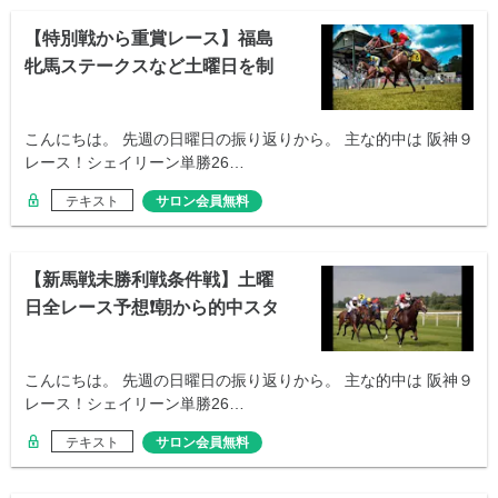
【特別戦から重賞レース】福島
牝馬ステークスなど土曜日を制
する❗
こんにちは。 先週の日曜日の振り返りから。 主な的中は 阪神９
レース！シェイリーン単勝26…
テキスト
サロン会員無料
【新馬戦未勝利戦条件戦】土曜
日全レース予想❗朝から的中スタ
ートだ❗
こんにちは。 先週の日曜日の振り返りから。 主な的中は 阪神９
レース！シェイリーン単勝26…
テキスト
サロン会員無料