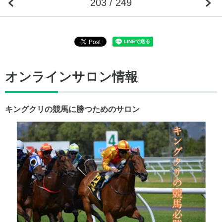
203 / 249
オンラインサロン情報
キングクリの競馬に勝つためのサロン