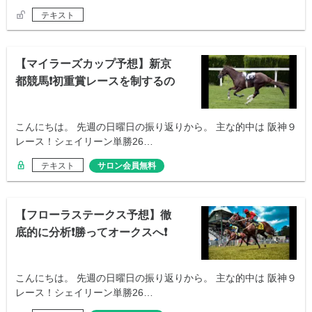
テキスト
【マイラーズカップ予想】新京
都競馬❗初重賞レースを制するの
はこの馬だ❗
こんにちは。 先週の日曜日の振り返りから。 主な的中は 阪神９
レース！シェイリーン単勝26…
テキスト
サロン会員無料
【フローラステークス予想】徹
底的に分析❗勝ってオークスへ❗
こんにちは。 先週の日曜日の振り返りから。 主な的中は 阪神９
レース！シェイリーン単勝26…