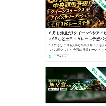
８月も爆益だ❗️クイーンSやアイ
スSBなど土日１８レース予想パ
ク❗️
こんにちは ７月も見事な黒字決算 ８月もよ
しくお願いします 今週は 重賞レース クイ
ン…
テキスト