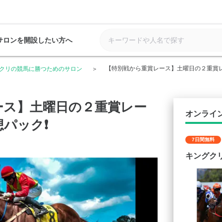
サロンを開設したい方へ
【特別戦から重賞レース】土曜日の２重賞
クリの競馬に勝つためのサロン
ース】土曜日の２重賞レー
オンライ
パック❗
7日間無料
キングク