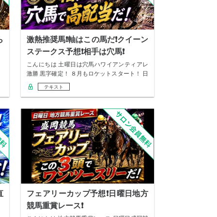
ら
激熱推奨馬❗️軸はこの馬だ❗️クイーン
ステークス予想❗️相手は穴馬❗️
こんにちは 土曜日は穴馬ハワイアンティアレ
激勝 黒字確定！ ８月もロケットスタート！ 日
曜…
テキスト
直
フェアリーカップ予想❗️日曜日地方
競馬重賞レース❗️