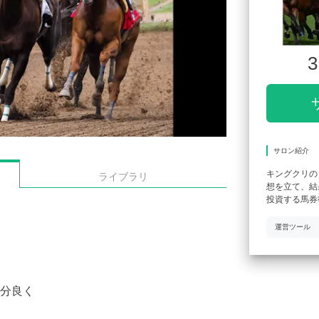
3
サロン紹介
キングクリの
ライブラリ
想を立て、結
投資する馬券
運営ツール
分良く