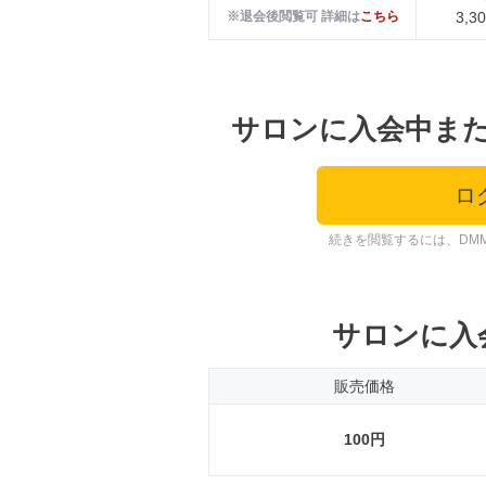
※退会後閲覧可 詳細は
こちら
3,
サロンに入会中ま
ロ
続きを閲覧するには、DM
サロンに入
販売価格
100円