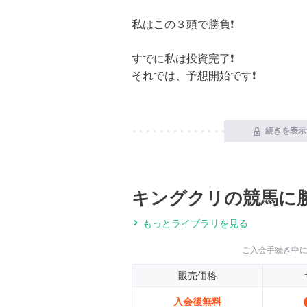
私はこの３頭で勝負❗
すでに私は投資完了❗
それでは、予想開始です❗
続きを表示
キングクリの競馬に
もっとライブラリを見る
ご入会手続き中
販売価格
入会後無料