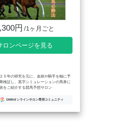
,300円
/1ヶ月ごと
サロンページを見る
２５年の研究を元に、血統や騎手を軸に予
果検証し、黒字シミュレーションの馬券に
術をご紹介する競馬予想サロン
DMMオンラインサロン専用コミュニティ