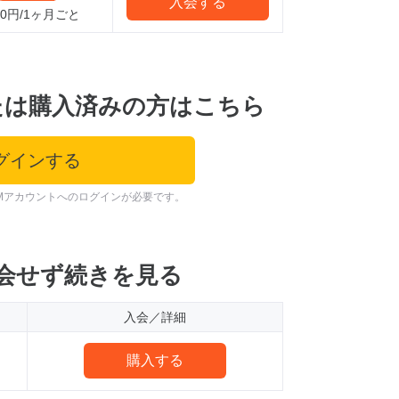
入会する
300円/1ヶ月ごと
たは購入済みの方はこちら
グインする
Mアカウントへのログインが必要です。
会せず続きを見る
入会／詳細
購入する