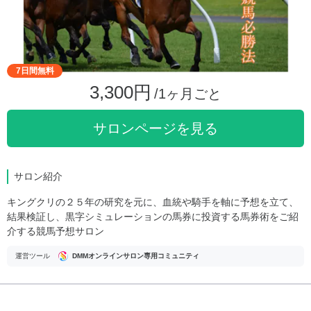
7日間無料
3,300円
/1ヶ月ごと
サロンページを見る
サロン紹介
キングクリの２５年の研究を元に、血統や騎手を軸に予想を立て、
結果検証し、黒字シミュレーションの馬券に投資する馬券術をご紹
介する競馬予想サロン
運営ツール
DMMオンラインサロン専用コミュニティ