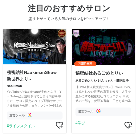
注目のおすすめサロン
盛り上がっている人気のサロンをピックアップ！
7日間無料
秘密結社NaokimanShow -
秘密結社あるごめとりい
新世界より -
あるごめとりい けんちゃん・闇病み子
Naokiman
【DMM 新人賞受賞サロン】 YouTubeで
YouTuberのNaokimanが主体となり、Y
は観られない世界の真実を知り、人生を
ouTubeだと規制されてしまう内容を中
豊かにする秘密結社コミュニティ ※収
心に、サロン限定のライブ配信やオリジ
益の一部を、犯罪被害者・子ども達の為
ナル動画を公開。また、メンバー同士の
のチャリティーに寄付させていただきま
情報交換や交流の場としても楽しんでい
す
運営ツール
ただいています。
運営ツール
学び
ライフスタイル