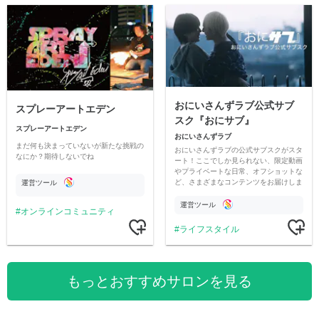
おにいさんずラブ公式サブ
スプレーアートエデン
スク『おにサブ』
スプレーアートエデン
おにいさんずラブ
まだ何も決まっていないが新たな挑戦の
おにいさんずラブの公式サブスクがスタ
なにか？期待しないでね
ート！ここでしか見られない、限定動画
やプライベートな日常、オフショットな
ど、さまざまなコンテンツをお届けしま
運営ツール
す。
運営ツール
オンラインコミュニティ
ライフスタイル
もっとおすすめサロンを見る