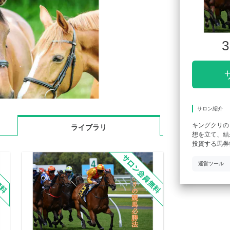
3
サロン紹介
キングクリの
ライブラリ
想を立て、結
投資する馬券
運営ツール