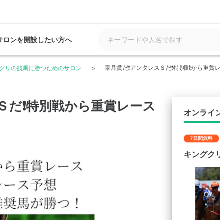
サロンを開設したい方へ
皐月賞だ❗アンタレスＳだ❗特別戦から重賞レ
クリの競馬に勝つためのサロン
Ｓだ❗特別戦から重賞レース
オンライ
7日間無料
キングク