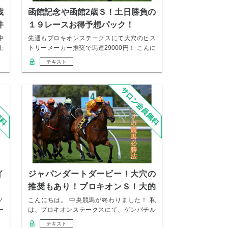
歳
函館記念や函館2歳Ｓ！土日勝負の
件
１９レースお得予想パック！
中
先週もプロキオンステークスにて大穴のヒス
土
トリーメーカー推奨で馬連29000円！ こんに
ちは…
テキスト
イ
ジャパンダートダービー！大穴の
推奨もあり！プロキオンＳ！大的
中に続け！
ノ
こんにちは。 中央競馬が終わりました！ 私
ー
は、プロキオンステークスにて、ゲンパチル
シファー…
テキスト