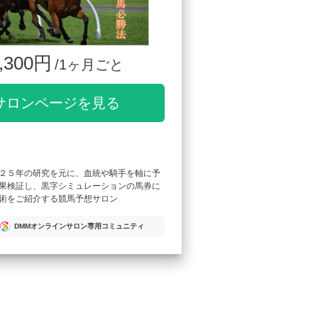
,300円
/1ヶ月ごと
サロンページを見る
２５年の研究を元に、血統や騎手を軸に予
果検証し、黒字シミュレーションの馬券に
術をご紹介する競馬予想サロン
DMMオンラインサロン専用コミュニティ