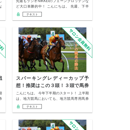
ク！
し
先週もラジオNIKKEIのフェーングロッテンな
な
ど大口単勝的中！ こんにちは。 先週、下半
期…
テキスト
戦
スパーキングレディーカップ予
想！推奨はこの３頭！３頭で馬券
完成だ！
期
こんにちは。 今年下半期のスタート！ 上半期
券
は、地方競馬においても、地方競馬専用馬券
術で紆…
テキスト