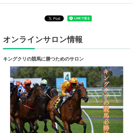
オンラインサロン情報
キングクリの競馬に勝つためのサロン