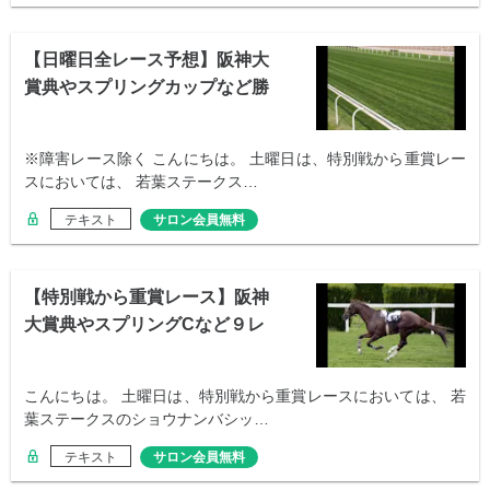
【日曜日全レース予想】阪神大
賞典やスプリングカップなど勝
負！
※障害レース除く こんにちは。 土曜日は、特別戦から重賞レー
スにおいては、 若葉ステークス…
テキスト
サロン会員無料
【特別戦から重賞レース】阪神
大賞典やスプリングCなど９レ
ースパック❗
こんにちは。 土曜日は、特別戦から重賞レースにおいては、 若
葉ステークスのショウナンバシッ…
テキスト
サロン会員無料