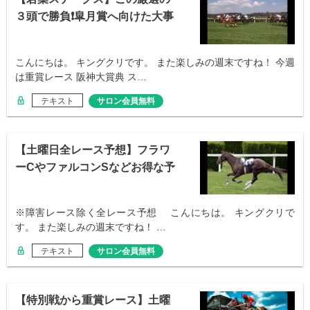
３頭で勝負❗皐月賞へ向けた大事
なレース❗
こんにちは。 キングクリです。 また楽しみの週末ですね！ 今週
は重賞レース 阪神大賞典 ス…
テキスト
サロン会員無料
【土曜日全レース予想】フラワ
ーCやファルコンSなどお得な予
想パック❗
※障害レース除く全レース予想 こんにちは。 キングクリで
す。 また楽しみの週末ですね！ …
テキスト
サロン会員無料
【特別戦から重賞レース】土曜