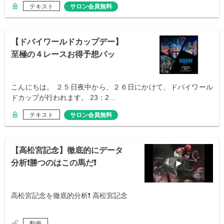
テキスト
サロン会員無料
【ドバイワールドカップデー】
至極の４レースお得予想パッ
ク！
こんにちは。 ２５日夜中から、２６日にかけて、ドバイワール
ドカップが行われます。 23：2…
テキスト
サロン会員無料
【高松宮記念】徹底的にデータ
分析❗勝つのはこの馬だ❗
高松宮記念を徹底的分析❗ 高松宮記念
動画