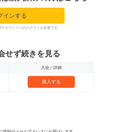
グインする
Mアカウントへのログインが必要です。
会せず続きを見る
入会／詳細
購入する
ご登録のメールアドレスにお届けします。