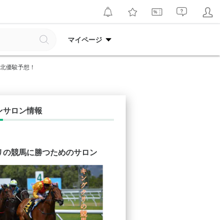
マイページ
東北優駿予想！
ンサロン情報
リの競馬に勝つためのサロン