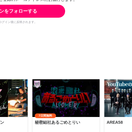
ンをフォローする
ログイン後に反映されます。
7日間無料
ン
秘密結社あるごめとりい
AREA58