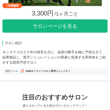
7日間無料
3,300円
/1ヶ月ごと
サロンページを見る
サロン紹介
キングクリの２５年の研究を元に、血統や騎手を軸に予想を立て、
結果検証し、黒字シミュレーションの馬券に投資する馬券術をご紹
介する競馬予想サロン
運営ツール
DMMオンラインサロン専用コミュニティ
注目のおすすめサロン
盛り上がっている人気のサロンをピックアップ！