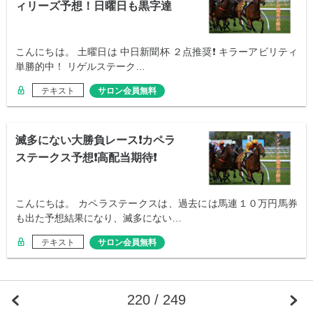
ィリーズ予想！日曜日も黒字達
成だ！
こんにちは。 土曜日は 中日新聞杯 ２点推奨❗ キラーアビリティ
単勝的中！ リゲルステーク…
テキスト
サロン会員無料
滅多にない大勝負レース❗カペラ
ステークス予想❗高配当期待❗
こんにちは。 カペラステークスは、過去には馬連１０万円馬券
も出た予想結果になり、滅多にない…
テキスト
サロン会員無料
220 / 249