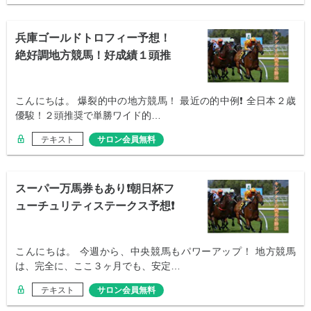
兵庫ゴールドトロフィー予想！
絶好調地方競馬！好成績１頭推
奨勝負レース！
こんにちは。 爆裂的中の地方競馬！ 最近の的中例❗ 全日本２歳
優駿！２頭推奨で単勝ワイド的…
テキスト
サロン会員無料
スーパー万馬券もあり❗朝日杯フ
ューチュリティステークス予想❗
こんにちは。 今週から、中央競馬もパワーアップ！ 地方競馬
は、完全に、ここ３ヶ月でも、安定…
テキスト
サロン会員無料