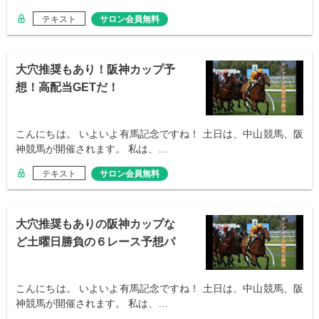
テキスト
サロン会員無料
大穴推奨もあり！阪神カップ予
想！高配当GETだ！
こんにちは。 いよいよ有馬記念ですね！ 土日は、中山競馬、阪
神競馬が開催されます。 私は、…
テキスト
サロン会員無料
大穴推奨もありの阪神カップな
ど土曜日勝負の６レース予想パ
ック！
こんにちは。 いよいよ有馬記念ですね！ 土日は、中山競馬、阪
神競馬が開催されます。 私は、…