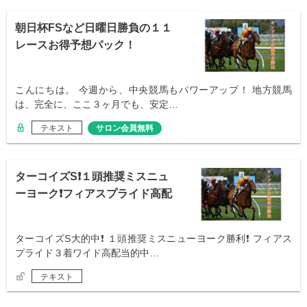
朝日杯FSなど日曜日勝負の１１
レースお得予想パック！
こんにちは。 今週から、中央競馬もパワーアップ！ 地方競馬
は、完全に、ここ３ヶ月でも、安定…
テキスト
サロン会員無料
ターコイズS❗１頭推奨ミスニュ
ーヨーク❗フィアスプライド高配
当的中❗
ターコイズS大的中❗ １頭推奨ミスニューヨーク勝利❗ フィアス
プライド３着ワイド高配当的中…
テキスト