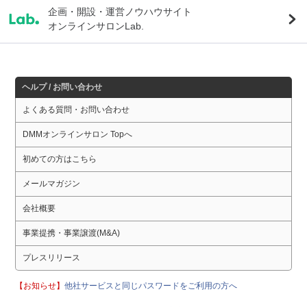
企画・開設・運営ノウハウサイト
オンラインサロンLab.
ヘルプ / お問い合わせ
よくある質問・お問い合わせ
DMMオンラインサロン Topへ
初めての方はこちら
メールマガジン
会社概要
事業提携・事業譲渡(M&A)
プレスリリース
【お知らせ】
他社サービスと同じパスワードをご利用の方へ