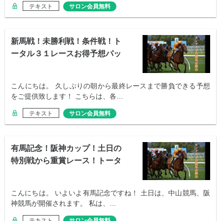
テキスト
サロン会員無料
新馬戦！未勝利戦！条件戦！ト
ータル３１レースお得予想パッ
ク！
こんにちは。 久しぶりの朝から最終レースまで勝負できる予想
をご提供致します！ こちらは、各…
テキスト
サロン会員無料
有馬記念！阪神カップ！土日の
特別戦から重賞レース！トータ
ル１５レース！
こんにちは。 いよいよ有馬記念ですね！ 土日は、中山競馬、阪
神競馬が開催されます。 私は、…
テキスト
サロン会員無料