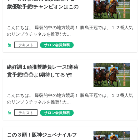
歳優駿予想❗チャンピオンはこの
馬❗
こんにちは。 爆裂的中の地方競馬！ 勝島王冠では、１２番人気
のリンゾウチャネルを推奨❗ 大…
テキスト
サロン会員無料
絶好調１頭推奨勝負レース❗寒菊
賞予想❗◎◎よ❗期待してるぞ❗
こんにちは。 爆裂的中の地方競馬！ 勝島王冠では、１２番人気
のリンゾウチャネルを推奨❗ 大…
テキスト
サロン会員無料
この３頭！阪神ジュベナイルフ