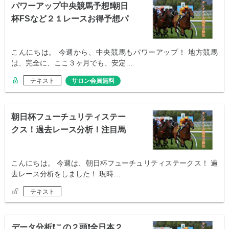
パワーアップ中央競馬予想❗朝日
杯FSなど２１レースお得予想パ
ック❗
こんにちは。 今週から、中央競馬もパワーアップ！ 地方競馬
は、完全に、ここ３ヶ月でも、安定…
テキスト
サロン会員無料
朝日杯フューチュリティステー
クス！過去レース分析！注目馬
はこの馬だ！
こんにちは。 今週は、朝日杯フューチュリティステークス！ 過
去レース分析をしました！ 現時…
テキスト
データ分析❗この２頭❗全日本２