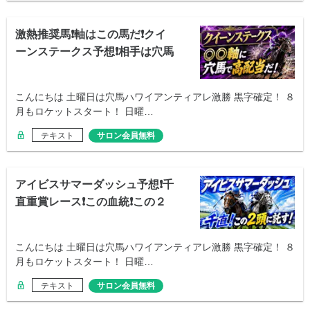
激熱推奨馬❗️軸はこの馬だ❗️クイ
ーンステークス予想❗️相手は穴馬
❗️
こんにちは 土曜日は穴馬ハワイアンティアレ激勝 黒字確定！ ８
月もロケットスタート！ 日曜…
テキスト
サロン会員無料
アイビスサマーダッシュ予想❗️千
直重賞レース❗️この血統❗️この２
頭❗️
こんにちは 土曜日は穴馬ハワイアンティアレ激勝 黒字確定！ ８
月もロケットスタート！ 日曜…
テキスト
サロン会員無料