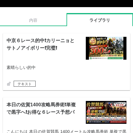
内容
ライブラリ
中京６レース的中❗️カリーニョと
サトノアイボリー❗️完璧❗️
素晴らしい的中
テキスト
本日の佐賀1400攻略馬券術❗️単複
で黒字へ❗️お得な６レース予想パ
ック❗️
こんにちは 本日の佐賀競馬 1400メートル攻略馬券術 単複で黒