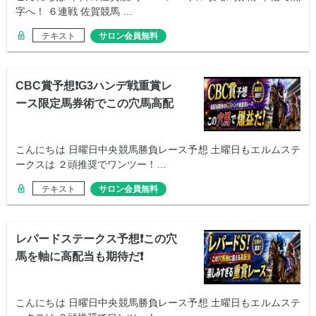
字へ！ ６連戦 佐賀競馬 …
テキスト
サロン会員無料
CBC賞予想❗️G3ハンデ戦重賞レ
ース限定馬券術でこの穴馬高配
当へ❗️
こんにちは 日曜日中央競馬勝負レース予想 土曜日もエルムステ
ークスは ２頭推奨でワンツー！…
テキスト
サロン会員無料
レパードステークス予想❗️この穴
馬を軸に高配当も期待だ❗️
こんにちは 日曜日中央競馬勝負レース予想 土曜日もエルムステ