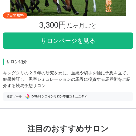
7日間無料
3,300円
/1ヶ月ごと
サロンページを見る
サロン紹介
キングクリの２５年の研究を元に、血統や騎手を軸に予想を立て、
結果検証し、黒字シミュレーションの馬券に投資する馬券術をご紹
介する競馬予想サロン
運営ツール
DMMオンラインサロン専用コミュニティ
注目のおすすめサロン