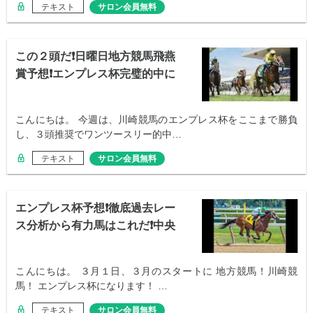
テキスト
サロン会員無料
この２頭だ❗日曜日地方競馬飛燕
賞予想❗エンプレス杯完璧的中に
続け❗
こんにちは。 今週は、川崎競馬のエンプレス杯をここまで勝負
し、３頭推奨でワンツースリー的中…
テキスト
サロン会員無料
エンプレス杯予想❗徹底過去レー
ス分析から有力馬はこれだ❗中央
VS地方❗
こんにちは。 ３月１日、３月のスタートに 地方競馬！川崎競
馬！ エンプレス杯になります！ …
テキスト
サロン会員無料