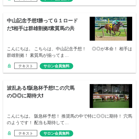
中山記念予想❗勝ってＧ１ロード
だ❗相手は群雄割拠❗素質馬の共
演❗
こんにちは。 こちらは、中山記念予想！ ◎◎が本命！ 相手は
群雄割拠！ 素質馬が揃ってま…
テキスト
サロン会員無料
波乱ある❗阪急杯予想❗この穴馬
の◎◎に期待大❗
こんにちは。 阪急杯予想！ 推奨馬の中で特に◎◎に期待！ 穴馬
のようです！ 配当も期待して…
テキスト
サロン会員無料