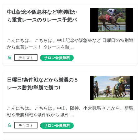
中山記念や阪急杯など特別戦か
ら重賞レースの９レース予想パ
ック❗
こんにちは。 こちらは、中山記念や阪急杯など 日曜日の特別戦
から重賞レース！ ９レースを熱…
テキスト
サロン会員無料
日曜日❗条件戦などから厳選の５
レース勝負❗単勝で勝つ❗
こんにちは。 こちらは、中山、阪神、小倉競馬 そこから、新馬
戦や未勝利戦や条件戦から 条件…
テキスト
サロン会員無料