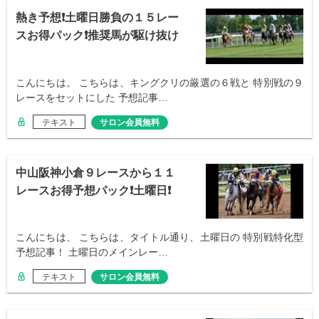
熱き予想❗土曜日勝負の１５レー
スお得パック❗推奨馬が駆け抜け
る❗
こんにちは。 こちらは、キングクリの厳選の６戦と 特別戦の９
レースをセットにした 予想記事…
テキスト
サロン会員無料
中山阪神小倉９レースから１１
レースお得予想パック❗土曜日❗
こんにちは、 こちらは、タイトル通り、土曜日の 特別戦特化型
予想記事！ 土曜日のメインレー…
テキスト
サロン会員無料