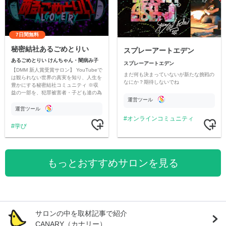
7日間無料
秘密結社あるごめとりい
スプレーアートエデン
あるごめとりい けんちゃん・闇病み子
スプレーアートエデン
【DMM 新人賞受賞サロン】 YouTubeで
まだ何も決まっていないが新たな挑戦の
は観られない世界の真実を知り、人生を
なにか？期待しないでね
豊かにする秘密結社コミュニティ ※収
益の一部を、犯罪被害者・子ども達の為
運営ツール
のチャリティーに寄付させていただきま
す
運営ツール
オンラインコミュニティ
学び
もっとおすすめサロンを見る
サロンの中を取材記事で紹介
CANARY（カナリー）