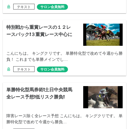
テキスト
サロン会員無料
特別戦から重賞レースの１２レ
ースパック❗３重賞レース中心に
的中だ❗
こんにちは。 キングクリです。 単勝特化型で改めて今週から勝
負！ これまでも単勝メインでし…
テキスト
サロン会員無料
単勝特化型馬券術❗土日中央競馬
全レース予想❗低リスク勝負❗
障害レース除く全レース予想 こんにちは。 キングクリです。 単
勝特化型で改めて今週から勝負…