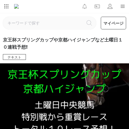
マイページ
京王杯スプリングカップや京都ハイジャンプなど土曜日１
０連戦予想❗
テキスト