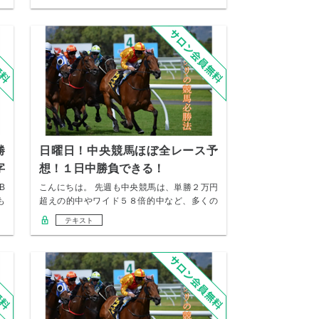
勝
日曜日！中央競馬ほぼ全レース予
字
想！１日中勝負できる！
B
こんにちは。 先週も中央競馬は、単勝２万円
も
超えの的中やワイド５８倍的中など、多くの
的中をだ…
テキスト