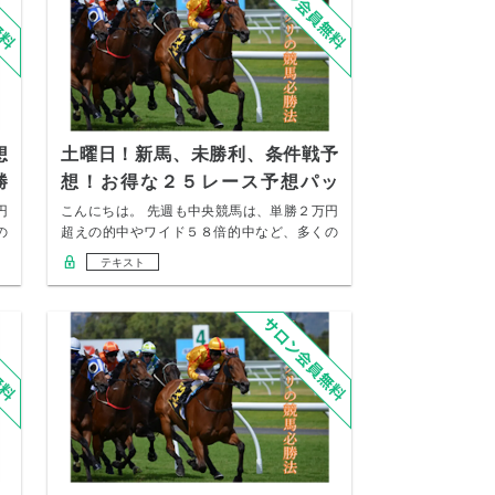
想
土曜日！新馬、未勝利、条件戦予
勝
想！お得な２５レース予想パッ
ク！
円
こんにちは。 先週も中央競馬は、単勝２万円
の
超えの的中やワイド５８倍的中など、多くの
的中をだ…
テキスト