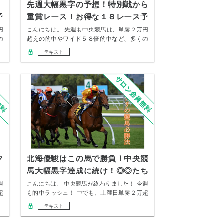
、
先週大幅黒字の予想！特別戦から
予
重賞レース！お得な１８レース予
想パック！
円
こんにちは。 先週も中央競馬は、単勝２万円
の
超えの的中やワイド５８倍的中など、多くの
的中をだ…
テキスト
ク
北海優駿はこの馬で勝負！中央競
馬大幅黒字達成に続け！◎◎たち
よ！
週
こんにちは。 中央競馬が終わりました！ 今週
超
も的中ラッシュ！ 中でも、土曜日単勝２万超
え的…
テキスト