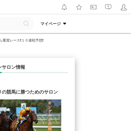
マイページ
ら重賞レース❗１０連戦予想❗
ンサロン情報
リの競馬に勝つためのサロン