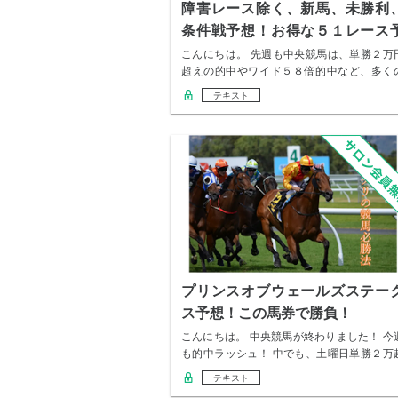
障害レース除く、新馬、未勝利
条件戦予想！お得な５１レース
想パック！
こんにちは。 先週も中央競馬は、単勝２万
超えの的中やワイド５８倍的中など、多く
的中をだ…
テキスト
プリンスオブウェールズステー
ス予想！この馬券で勝負！
こんにちは。 中央競馬が終わりました！ 今
も的中ラッシュ！ 中でも、土曜日単勝２万
え的…
テキスト