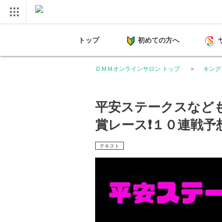
トップ
初めての方へ
ＤＭＭオンラインサロン トップ
キング
平安ステークスなど
賞レース❗１０連戦予想
テキスト