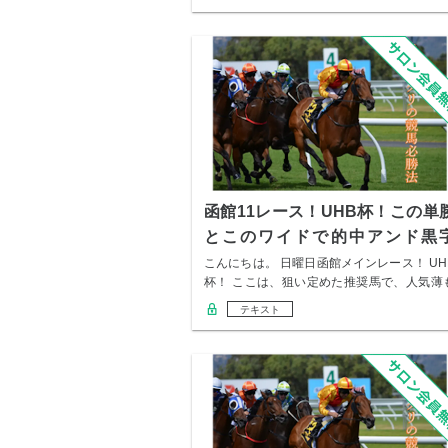
函館11レース！UHB杯！この単
とこのワイドで的中アンド黒
だ！
こんにちは。 日曜日函館メインレース！ UH
杯！ ここは、狙い定めた推奨馬で、人気薄
絡…
テキスト