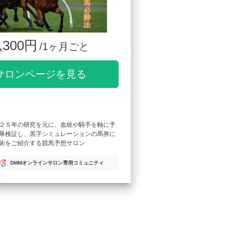
,300円
/1ヶ月ごと
サロンページを見る
２５年の研究を元に、血統や騎手を軸に予
果検証し、黒字シミュレーションの馬券に
術をご紹介する競馬予想サロン
DMMオンラインサロン専用コミュニティ