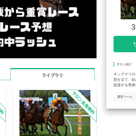
3
サロン紹介
キングクリの
ライブラリ
想を立て、結
投資する馬券
運営ツール