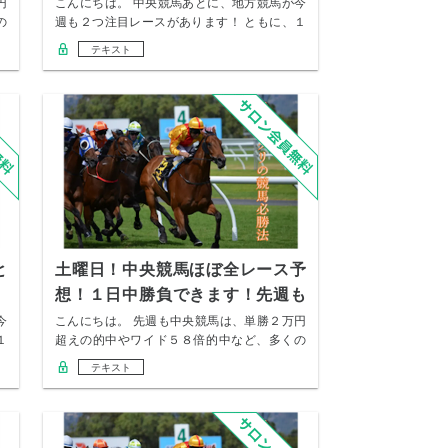
く大章典！
円
こんにちは。 中央競馬あとに、地方競馬が今
の
週も２つ注目レースがあります！ ともに、１
８時台…
テキスト
と
土曜日！中央競馬ほぼ全レース予
想！１日中勝負できます！先週も
黒字達成！
今
こんにちは。 先週も中央競馬は、単勝２万円
１
超えの的中やワイド５８倍的中など、多くの
的中をだ…
テキスト