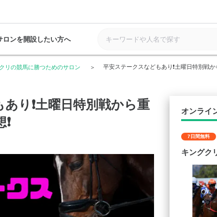
サロンを開設したい方へ
平安ステークスなどもあり❗土曜日特別戦か
クリの競馬に勝つためのサロン
もあり❗土曜日特別戦から重
オンライ
❗
7日間無料
キングク