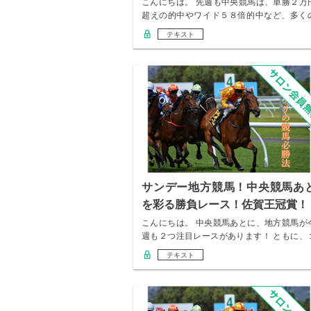
ク！
こんにちは。 先週も中央競馬は、単勝２万
超えの的中やワイド５８倍的中など、多く
的中をだ…
テキスト
サンデー地方競馬！中央競馬あ
を彩る勝負レース！佐賀王冠賞！
こんにちは。 中央競馬あとに、地方競馬が
週も２つ注目レースがあります！ ともに、
８時台…
テキスト